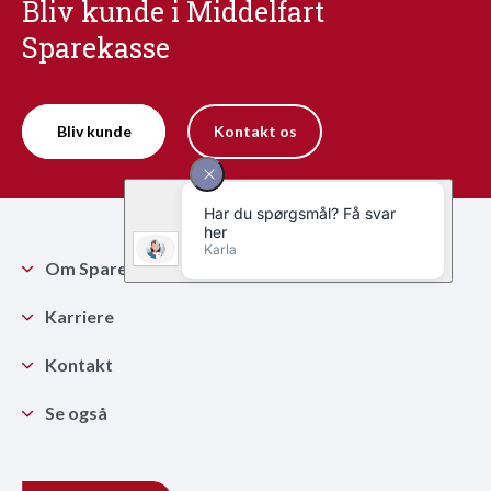
Bliv kunde i Middelfart
Sparekasse
Bliv kunde
Kontakt os
Om Sparekassen
Karriere
Kontakt
Se også