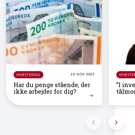
10. NOV 2025
INVESTERING
INVESTE
Har du penge stående, der
”I inv
ikke arbejder for dig?
tålmod
jeg læ