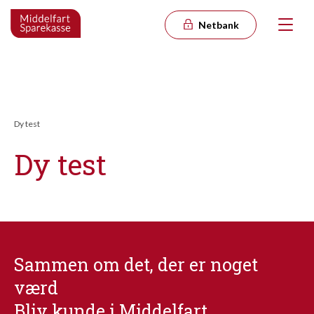
Netbank
Dy test
Dy test
Sammen om det, der er noget
værd
Bliv kunde i Middelfart