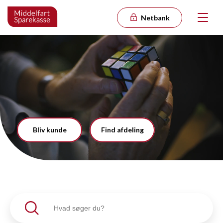
Netbank
Bliv kunde
Find afdeling