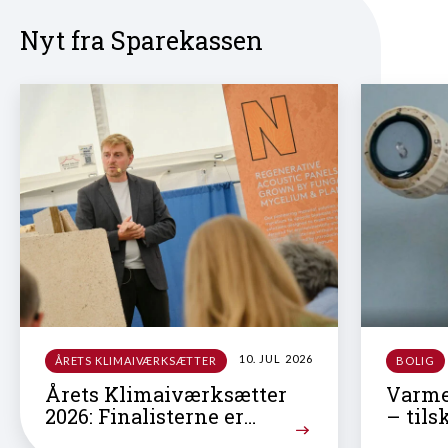
Nyt fra Sparekassen
10. JUL 2026
ÅRETS KLIMAIVÆRKSÆTTER
BOLIG
Årets Klimaiværksætter
Varme
2026: Finalisterne er
– tils
fundet