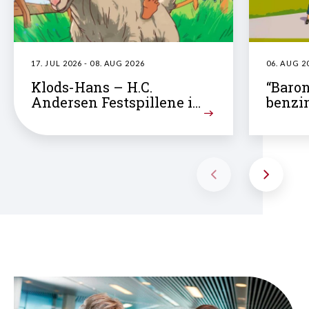
17. JUL 2026 - 08. AUG 2026
06. AUG 2
Klods-Hans – H.C.
“Baron
Andersen Festspillene i
benzi
Odense
Festsp