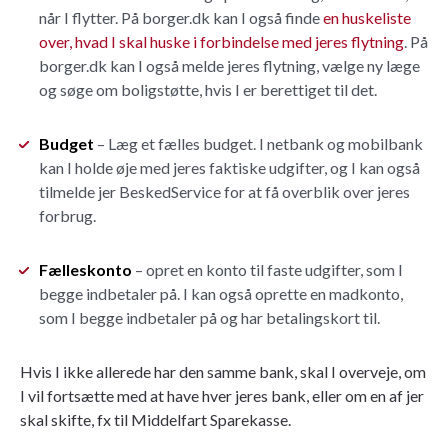
når I flytter. På borger.dk kan I også finde
en huskeliste
over, hvad I skal huske i forbindelse med jeres flytning
. På
borger.dk kan I også melde jeres flytning, vælge ny læge
og søge om boligstøtte, hvis I er berettiget til det.
Budget
– Læg et fælles budget. I netbank og mobilbank
kan I holde øje med jeres faktiske udgifter, og I kan også
tilmelde jer BeskedService for at få overblik over jeres
forbrug.
Fælleskonto
– opret en konto til faste udgifter, som I
begge indbetaler på. I kan også oprette en madkonto,
som I begge indbetaler på og har betalingskort til.
Hvis I ikke allerede har den samme bank, skal I overveje, om
I vil fortsætte med at have hver jeres bank, eller om en af jer
skal skifte, fx til Middelfart Sparekasse.