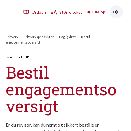
Læs op
Ordbog
Større tekst
Erhverv
Erhvervsprodukter
Daglig drift
Bestil
engagementsoversigt
DAGLIG DRIFT
Bestil
engagementso
versigt
Er du revisor, kan du nemt og sikkert bestille en