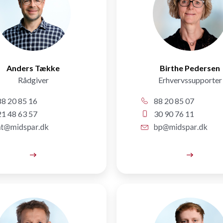
Anders Tække
Birthe Pedersen
Rådgiver
Erhvervssupporter
8 20 85 16
88 20 85 07
1 48 63 57
30 90 76 11