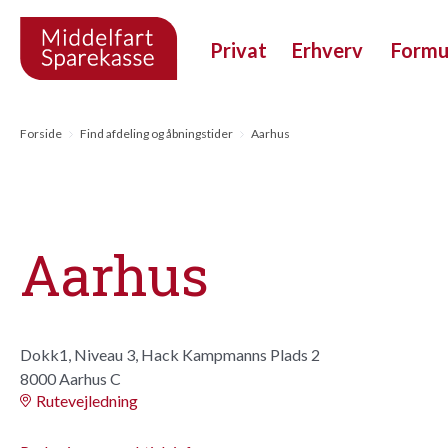
Privat
Erhverv
Form
Forside
Find afdeling og åbningstider
Aarhus
Aarhus
Dokk1, Niveau 3, Hack Kampmanns Plads 2
8000 Aarhus C
Rutevejledning