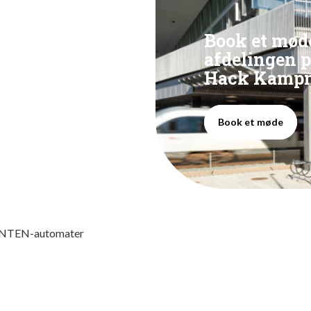
Book et møde
afdelingen p
Hack Kampm
Book et møde
TANTEN-automater