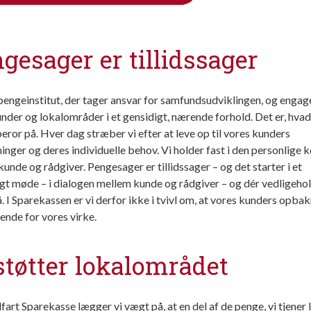
gesager er tillidssager
 pengeinstitut, der tager ansvar for samfundsudviklingen, og engage
nder og lokalområder i et gensidigt, nærende forhold. Det er, hvad
eror på. Hver dag stræber vi efter at leve op til vores kunders
inger og deres individuelle behov. Vi holder fast i den personlige 
unde og rådgiver. Pengesager er tillidssager – og det starter i et
gt møde – i dialogen mellem kunde og rådgiver – og dér vedligehol
. I Sparekassen er vi derfor ikke i tvivl om, at vores kunders opbak
ende for vores virke.
støtter lokalområdet
fart Sparekasse lægger vi vægt på, at en del af de penge, vi tjener l