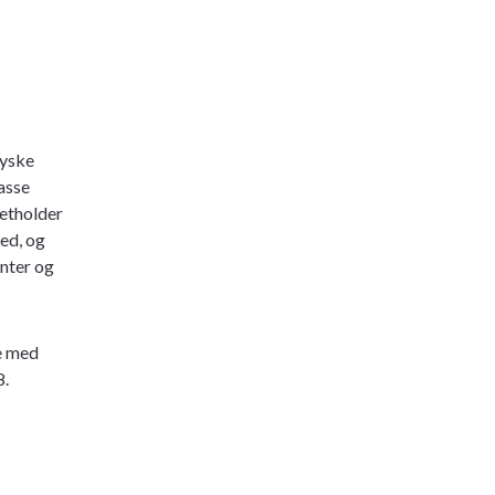
jyske
asse
retholder
ed, og
onter og
e med
8.