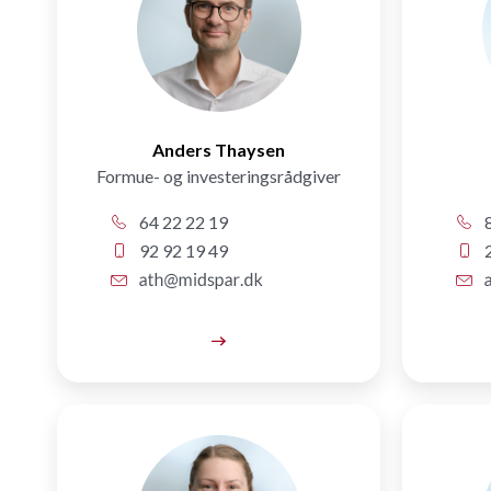
Anders Thaysen
Formue- og investeringsrådgiver
64 22 22 19
8
92 92 19 49
2