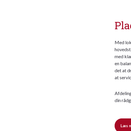
Pla
Med lok
hovedsta
med klar
en bala
det at d
at servi
Afdelin
din rådg
Læs 