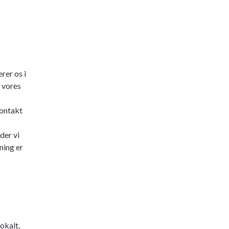
rer os i
 vores
kontakt
der vi
ning er
okalt,