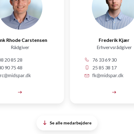
nk Rhode Carstensen
Frederik Kjær
Rådgiver
Erhvervsrådgiver
8 20 85 28
76 33 69 30
0 90 75 48
25 85 38 17
Se alle medarbejdere