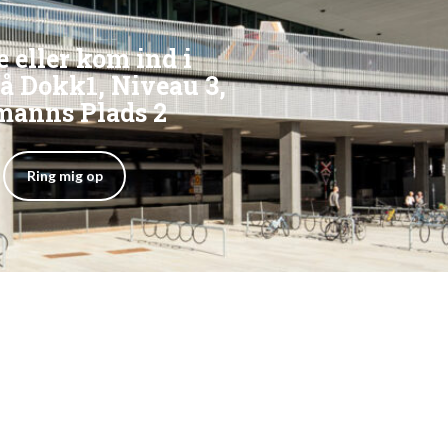
 eller kom ind i
å Dokk1, Niveau 3,
anns Plads 2
Ring mig op