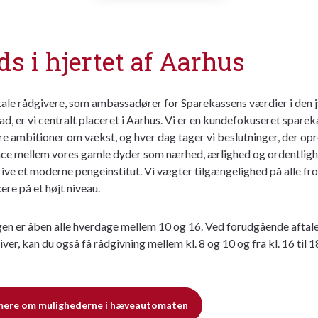
ds i hjertet af Aarhus
ale rådgivere, som ambassadører for Sparekassens værdier i den 
d, er vi centralt placeret i Aarhus. Vi er en kundefokuseret sparek
e ambitioner om vækst, og hver dag tager vi beslutninger, der op
nce mellem vores gamle dyder som nærhed, ærlighed og ordentligh
rive et moderne pengeinstitut. Vi vægter tilgængelighed på alle fr
cere på et højt niveau.
gen er åben alle hverdage mellem 10 og 16. Ved forudgående aftal
iver, kan du også få rådgivning mellem kl. 8 og 10 og fra kl. 16 til 1
mere om mulighederne i hæveautomaten