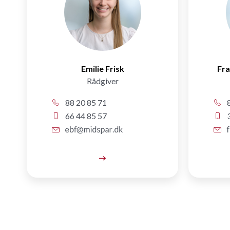
Emilie Frisk
Fra
Rådgiver
88 20 85 71
8
66 44 85 57
3