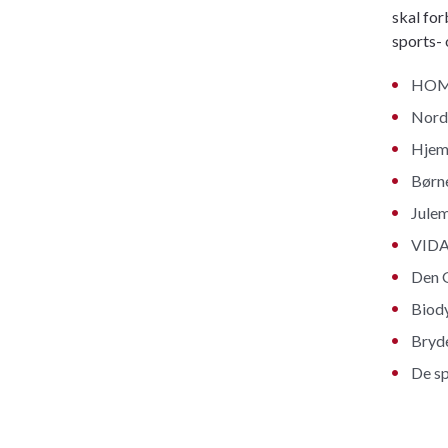
skal for
sports- 
HOME
Nord
Hjeml
Børn
Jule
VIDA
Den 
Biod
Bryd
De sp