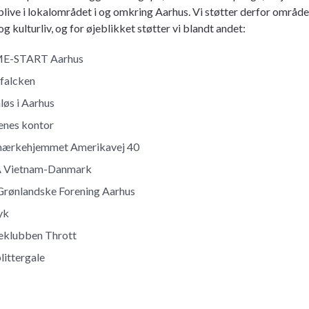
blive i lokalområdet i og omkring Aarhus. Vi støtter derfor område
og kulturliv, og for øjeblikket støtter vi blandt andet:
-START Aarhus
falcken
øs i Aarhus
enes kontor
mærkehjemmet Amerikavej 40
 Vietnam-Danmark
Grønlandske Forening Aarhus
yk
eklubben Thrott
littergale