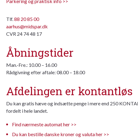
Parkering og praktisk info >>
Tlf.
88 20 85 00
aarhus@midspar.dk
CVR 24 74 48 17
Åbningstider
Man.-Fre.: 10.00 – 16.00
Rådgivning efter aftale: 08.00 – 18.00
Afdelingen er kontantløs
Du kan gratis hæve og indsætte penge i mere end 250 KON
fordelt i hele landet.
Find nærmeste automat her >>
Du kan bestille danske kroner og valuta her >>