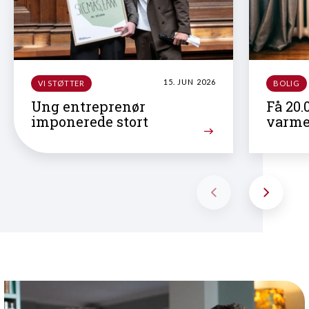
15. JUN 2026
VI STØTTER
BOLIG
Ung entreprenør
Få 20.
imponerede stort
varm