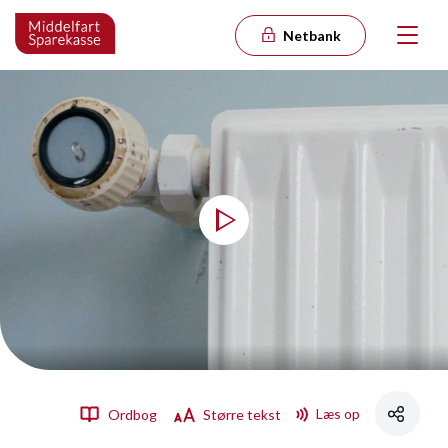
Netbank
Læs op
Ordbog
Større tekst