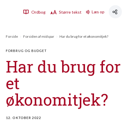
Læs op
Ordbog
Større tekst
Forside
Forsiden af midspar
Har du brug for et økonomitjek?
FORBRUG OG BUDGET
Har du brug for
et
økonomitjek?
12. OKTOBER 2022