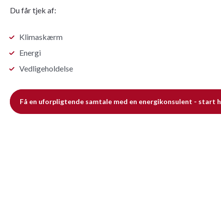
Du får tjek af:
Klimaskærm
Energi
Vedligeholdelse
Få en uforpligtende samtale med en energikonsulent - start 