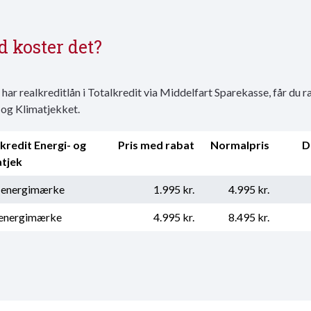
 koster det?
 har
realkreditlån
i Totalkredit via Middelfart Sparekasse, får du r
 og Klimatjekket.
kredit Energi- og
Pris med rabat
Normalpris
D
atjek
 energimærke
1.995 kr.
4.995 kr.
energimærke
4.995 kr.
8.495 kr.