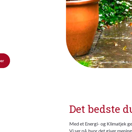
her
Det bedste du
Med et Energi- og Klimatjek gen
Vi ser på, hvor det giver menin