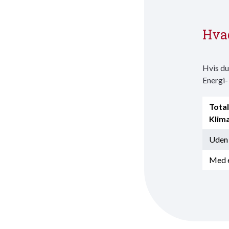
Hvad
Hvis du
Energi-
Total
Klim
Uden
Med 