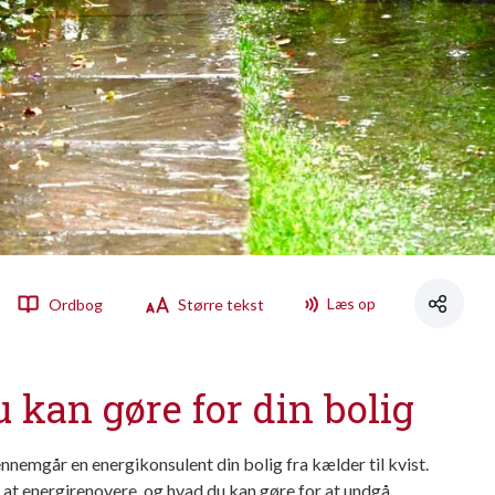
Læs op
Ordbog
Større tekst
 kan gøre for din bolig
nemgår en energikonsulent din bolig fra kælder til kvist.
g at energirenovere, og hvad du kan gøre for at undgå