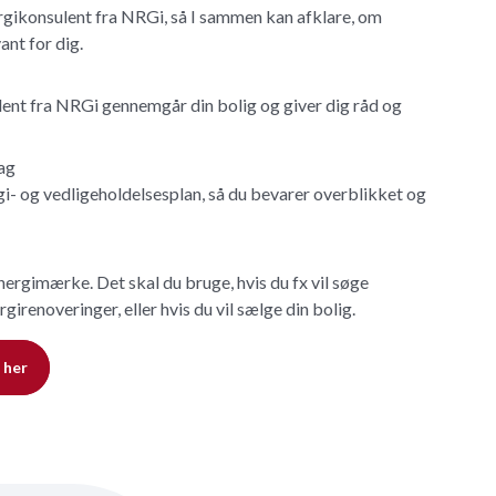
ergikonsulent fra NRGi, så I sammen kan afklare, om
ant for dig.
lent fra NRGi gennemgår din bolig og giver dig råd og
ag
i- og vedligeholdelsesplan, så du bevarer overblikket og
nergimærke. Det skal du bruge, hvis du fx vil søge
ergirenoveringer, eller hvis du vil sælge din bolig.
 her