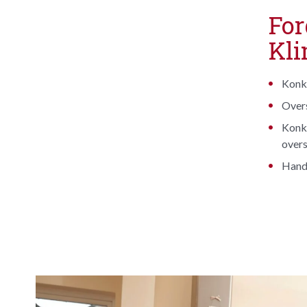
For
Kli
Konkr
Overs
Konkr
over
Handl