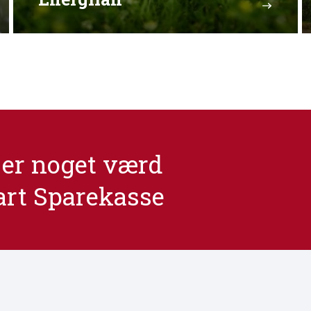
er noget værd
art Sparekasse