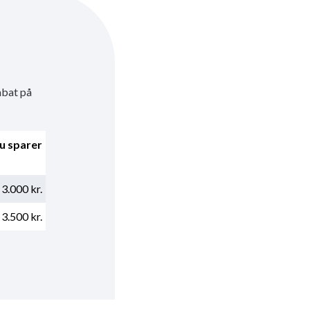
abat på
u sparer
3.000 kr.
3.500 kr.