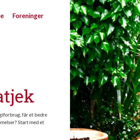
ue
Foreninger
atjek
giforbrug, får et bedre
mmelser? Start med et