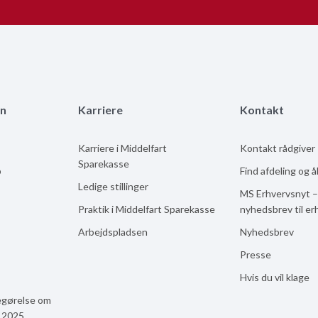
n
Karriere
Kontakt
Karriere i Middelfart
Kontakt rådgiver
Sparekasse
b
Find afdeling og 
Ledige stillinger
MS Erhvervsnyt –
Praktik i Middelfart Sparekasse
nyhedsbrev til er
Arbejdspladsen
Nyhedsbrev
Presse
Hvis du vil klage
egørelse om
n 2025