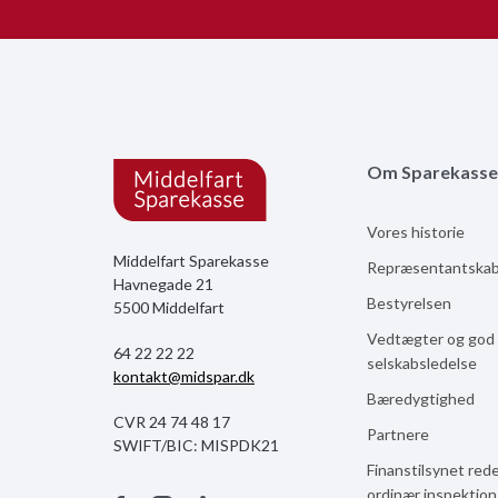
Om Sparekasse
Vores historie
Middelfart Sparekasse
Repræsentantska
Havnegade 21
Bestyrelsen
5500 Middelfart
Vedtægter og god
64 22 22 22
selskabsledelse
kontakt@midspar.dk
Bæredygtighed
CVR 24 74 48 17
Partnere
SWIFT/BIC: MISPDK21
Finanstilsynet red
ordinær inspektio