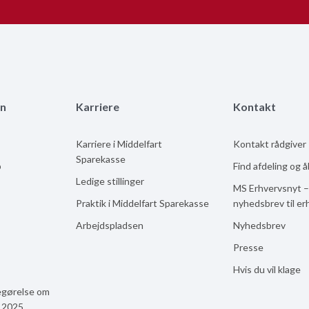
n
Karriere
Kontakt
Karriere i Middelfart
Kontakt rådgiver
Sparekasse
b
Find afdeling og 
Ledige stillinger
MS Erhvervsnyt –
Praktik i Middelfart Sparekasse
nyhedsbrev til er
Arbejdspladsen
Nyhedsbrev
Presse
Hvis du vil klage
egørelse om
n 2025