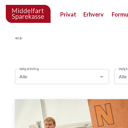
Privat
Erhverv
Form
40 år
Vælg afdeling
Vælg k
Alle
Alle