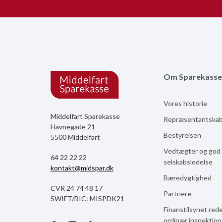
Om Sparekasse
Vores historie
Middelfart Sparekasse
Repræsentantska
Havnegade 21
Bestyrelsen
5500 Middelfart
Vedtægter og god
64 22 22 22
selskabsledelse
kontakt@midspar.dk
Bæredygtighed
CVR 24 74 48 17
Partnere
SWIFT/BIC: MISPDK21
Finanstilsynet red
ordinær inspektio