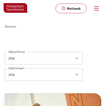
Netbank
iben laen
Vælg afdeling
Alle
Vælg kategori
Alle