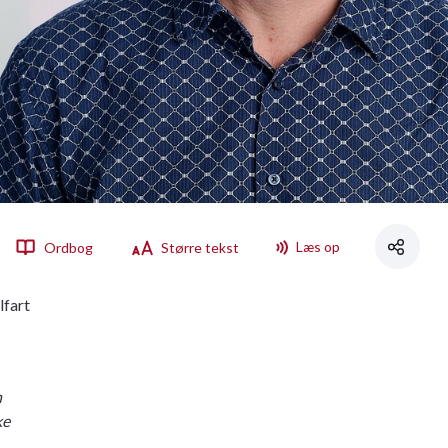
Læs op
Ordbog
Større tekst
lfart
n
ke