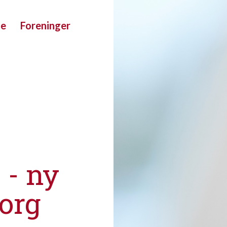
ue
Foreninger
 - ny
borg