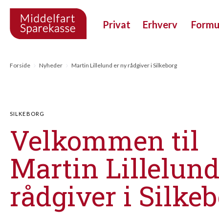
Privat
Erhverv
Form
Forside
Nyheder
Martin Lillelund er ny rådgiver i Silkeborg
SILKEBORG
Velkommen til
Martin Lillelund
rådgiver i Silke