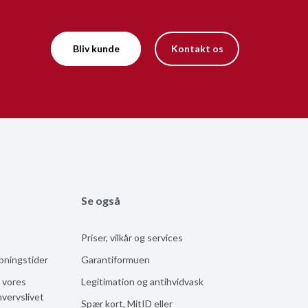
Bliv kunde
Kontakt os
Se også
Priser, vilkår og services
åbningstider
Garantiformuen
 vores
Legitimation og antihvidvask
hvervslivet
Spær kort, MitID eller