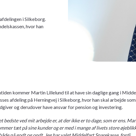
afdelingen i Silkeborg.
Andelskassen, hvor han
tiden kommer Martin Lillelund til at have sin daglige gang i Midde
ses afdeling på Herningvej i Silkeborg, hvor han skal arbejde som
dgiver og derudover have ansvar for pension og investering.
t bedste ved mit arbejde er, at der ikke er to dage, som er ens. Ma
mmer tæt på sine kunder og er med i mange af livets store øjeblik
både på godt og ondt. Jeg har valgt Middelfart Sparekasse, fordi