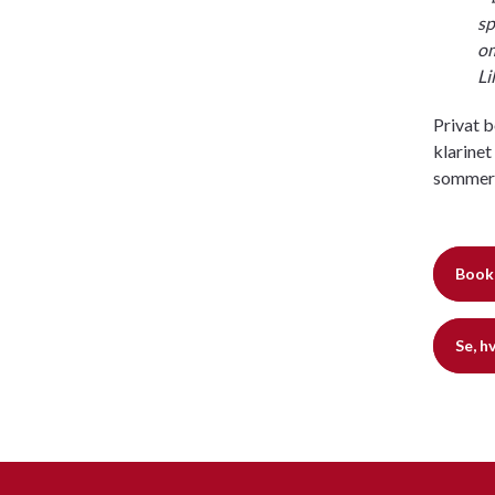
sp
om
Li
Privat b
klarinet
sommerh
Book
Se, h