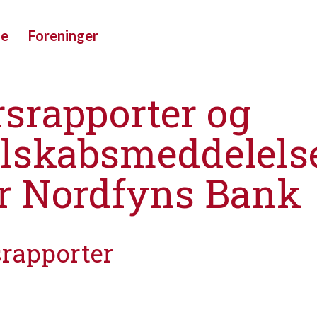
ue
Foreninger
srapporter og
elskabsmeddelels
or Nordfyns Bank
rapporter
>