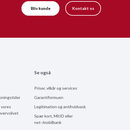
Bliv kunde
Kontakt os
Se også
Priser, vilkår og services
åbningstider
Garantiformuen
 vores
Legitimation og antihvidvask
hvervslivet
Spær kort, MitID eller
net-/mobilbank