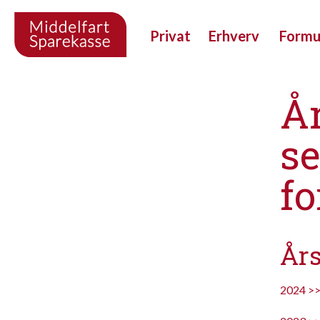
Privat
Erhverv
Form
År
s
f
Års
2024 >