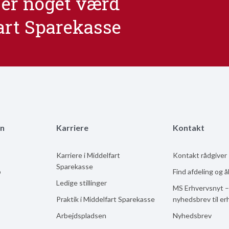
er noget værd
art Sparekasse
n
Karriere
Kontakt
Karriere i Middelfart
Kontakt rådgiver
Sparekasse
b
Find afdeling og 
Ledige stillinger
MS Erhvervsnyt –
Praktik i Middelfart Sparekasse
nyhedsbrev til er
Arbejdspladsen
Nyhedsbrev