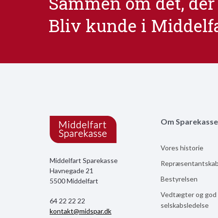
Sammen om det, der 
Bliv kunde i Middelf
Om Sparekasse
Vores historie
Middelfart Sparekasse
Repræsentantska
Havnegade 21
Bestyrelsen
5500 Middelfart
Vedtægter og god
64 22 22 22
selskabsledelse
kontakt@midspar.dk