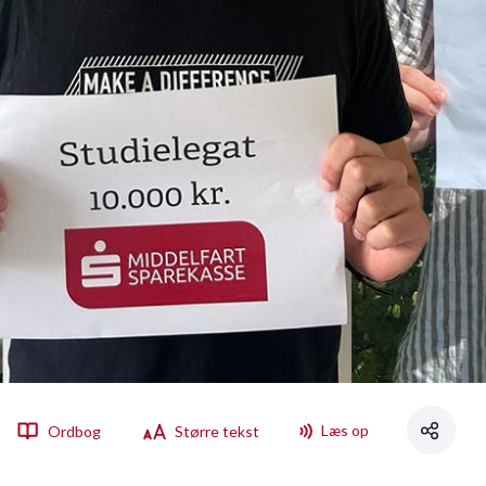
Læs op
Ordbog
Større tekst