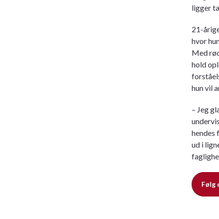
ligger t
21-årige
hvor hun
Med rødd
hold opl
forståel
hun vil 
– Jeg gl
undervis
hendes f
ud i lig
faglighe
Følg 