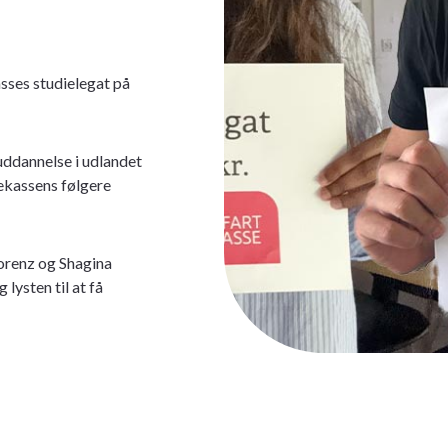
sses studielegat på
 uddannelse i udlandet
rekassens følgere
orenz og Shagina
lysten til at få