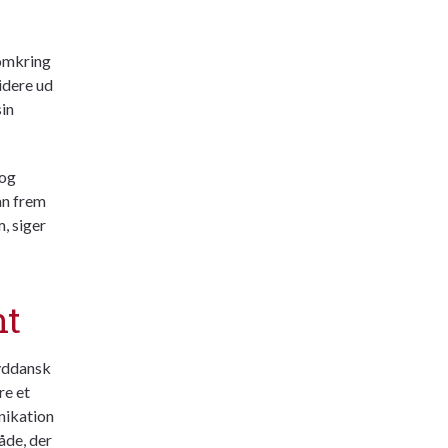
 omkring
idere ud
sin
 og
an frem
m, siger
nt
yddansk
re et
nikation
åde, der