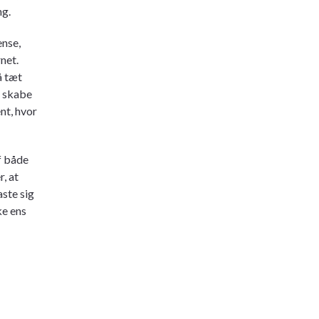
ng.
ense,
net.
å tæt
t skabe
nt, hvor
af både
, at
aste sig
ke ens