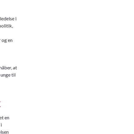
edelse i
olitik,
 og en
håber, at
unge til
t
et en
i
elsen