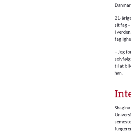
Danmark
21-årige
sit fag 
i verden
faglighe
– Jeg fo
selvfølg
til at b
han.
Int
Shagina
Universi
semester
fungerer