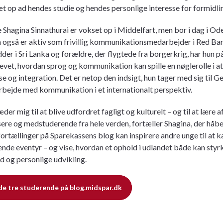
æt op ad hendes studie og hendes personlige interesse for formidli
 Shagina Sinnathurai er vokset op i Middelfart, men bor i dag i Od
 også er aktiv som frivillig kommunikationsmedarbejder i Red Bar
er i Sri Lanka og forældre, der flygtede fra borgerkrig, har hun p
evet, hvordan sprog og kommunikation kan spille en nøglerolle i a
se og integration. Det er netop den indsigt, hun tager med sig til Ge
arbejde med kommunikation i et internationalt perspektiv.
æder mig til at blive udfordret fagligt og kulturelt – og til at lære 
ere og medstuderende fra hele verden, fortæller Shagina, der håber
ortællinger på Sparekassens blog kan inspirere andre unge til at k
nende eventyr – og vise, hvordan et ophold i udlandet både kan styr
d og personlige udvikling.
de tre studerende på blog.midspar.dk