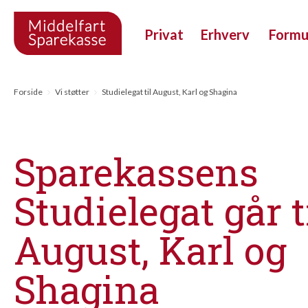
Privat
Erhverv
Form
Forside
Vi støtter
Studielegat til August, Karl og Shagina
Sparekassens
Studielegat går t
August, Karl og
Shagina