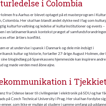
turledelse i Colombia
olmen fra Aarhus er blevet optaget på et masterprogram i Kulturl
, Colombia. Her skal han blandt andet dykke ned i fag som kulturp
ig kulturforvaltning og ledelse af kulturinstitutioner og events –
en i en latinamerikansk kontekst præget af samfundsforandringer
ces efter årtiers konflikt.
øm er at undervise i spansk i Danmark og dele min indsigt i
rikansk kultur og historie, fortæller 27-årige August Holmen, der 
sine blogindlæg på Sparekassens hjemmeside kan inspirere andre 
 ud og møde verden med åbne øjne.
ekommunikation i Tjekkie
enz fra Odense læser til civilingeniør i elektronik på SDU og har få
ads på Czech Technical University i Prag. Her skal han fordybe sig 
e emner, som ikke er mulige at studere i samme omfang på uddann