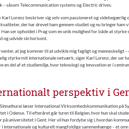
 – såsom Telecommunication systems og Electric drives.
 Karl Lorenz beskriver sig selv som passioneret og videbegærlig
– kvaliteter, der har drevet ham gennem studiet og nu bringer ham v
. Han ser opholdet i Prag som en unik mulighed for både at styrke 
d og udvide sin horisont.
rventer, at jeg kommer til at udvikle mig fagligt og menneskeligt –
elig styrke mit internationale netværk, siger Karl Lorenz, der ser h
live en del af et studiemiljø, hvor teknologi og innovation er i centru
ernationalt perspektiv i Ge
 Sinnathurai læser International Virksomhedskommunikation på S
tet i Odense. Til efteråret går turen til Belgien, hvor hun skal stude
 på universitetet i Gent. Her vil hun fordybe sig i, hvordan kommu
 i internationale og kulturelt mangfoldige sammenhænge – et omr