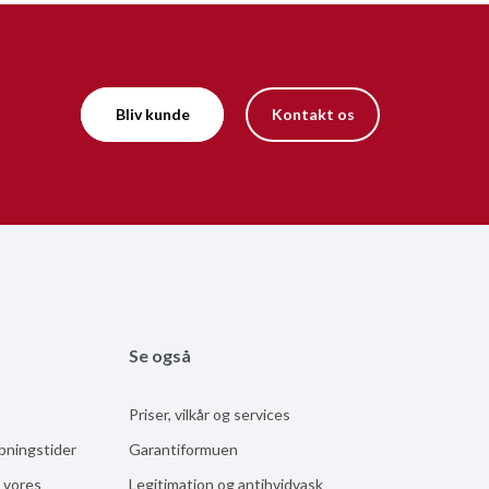
Bliv kunde
Kontakt os
Se også
Priser, vilkår og services
åbningstider
Garantiformuen
 vores
Legitimation og antihvidvask