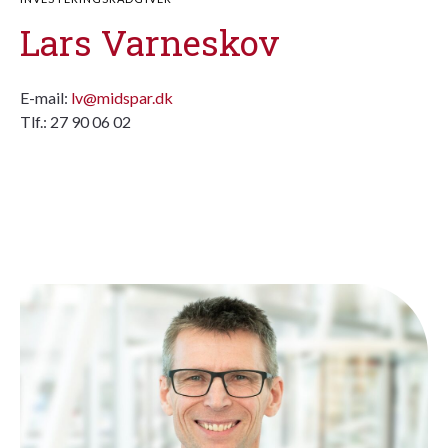
Lars Varneskov
E-mail:
lv@midspar.dk
Tlf.: 27 90 06 02