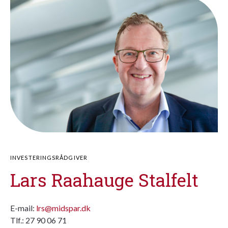
INVESTERINGSRÅDGIVER
Lars Raahauge Stalfelt
E-mail:
lrs@midspar.dk
Tlf.: 27 90 06 71