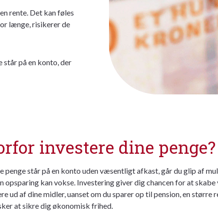
en rente. Det kan føles
or længe, risikerer de
e står på en konto, der
rfor investere dine penge?
e penge står på en konto uden væsentligt afkast, går du glip af mu
din opsparing kan vokse. Investering giver dig chancen for at skab
re ud af dine midler, uanset om du sparer op til pension, en større re
ker at sikre dig økonomisk frihed.