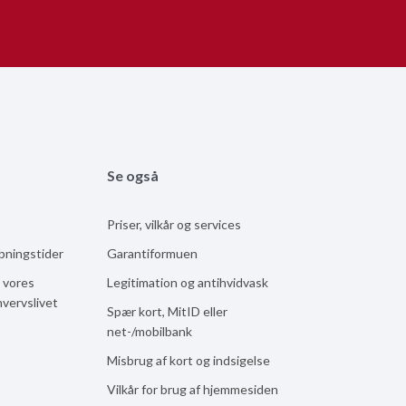
Se også
Priser, vilkår og services
åbningstider
Garantiformuen
 vores
Legitimation og antihvidvask
hvervslivet
Spær kort, MitID eller
net-/mobilbank
Misbrug af kort og indsigelse
Vilkår for brug af hjemmesiden