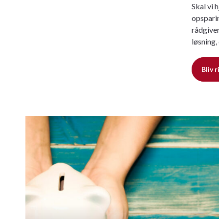
Skal vi 
opsparin
rådgiver
løsning,
Bliv 