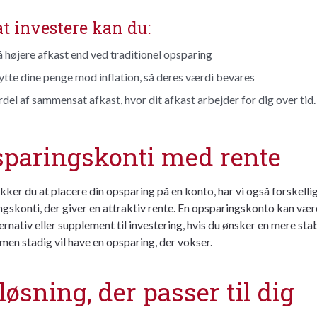
t investere kan du:
højere afkast end ved traditionel opsparing
tte dine penge mod inflation, så deres værdi bevares
rdel af sammensat afkast, hvor dit afkast arbejder for dig over tid.
paringskonti med rente
ker du at placere din opsparing på en konto, har vi også forskelli
gskonti, der giver en attraktiv rente. En opsparingskonto kan vær
ernativ eller supplement til investering, hvis du ønsker en mere stab
 men stadig vil have en opsparing, der vokser.
løsning, der passer til dig