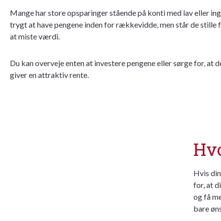
Mange har store opsparinger stående på konti med lav eller ing
trygt at have pengene inden for rækkevidde, men står de stille f
at miste værdi.
Du kan overveje enten at investere pengene eller sørge for, at d
giver en attraktiv rente.
Hvo
Hvis din
for, at 
og få me
bare øns