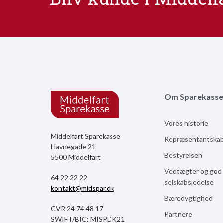
Om Sparekasse
Vores historie
Middelfart Sparekasse
Repræsentantska
Havnegade 21
Bestyrelsen
5500 Middelfart
Vedtægter og god
64 22 22 22
selskabsledelse
kontakt@midspar.dk
Bæredygtighed
CVR 24 74 48 17
Partnere
SWIFT/BIC: MISPDK21