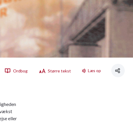
Læs op
Ordbog
Større tekst
ligheden
e vækst
jse eller