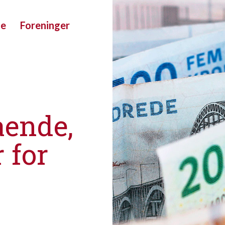
ue
Foreninger
ående,
 for