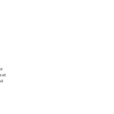
ge
e et
il