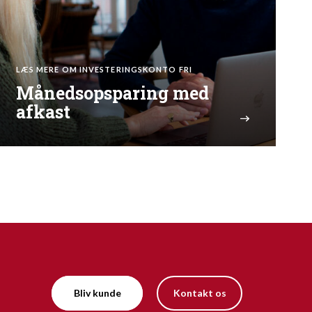
LÆS MERE OM INVESTERINGSKONTO FRI
Månedsopsparing med
afkast
Bliv kunde
Kontakt os