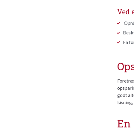
Ved a
Opnå 
Besky
Få fo
Ops
Foretræk
opsparin
godt alt
løsning,
En 