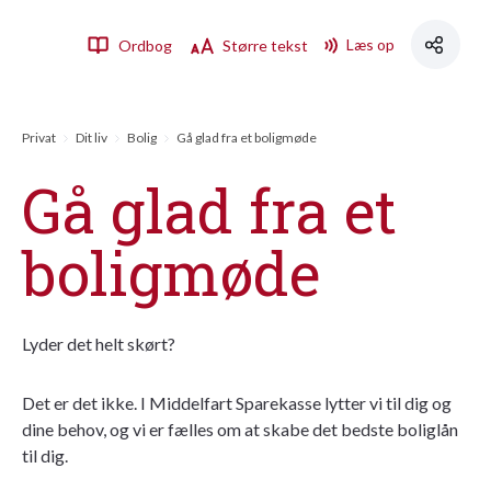
Læs op
Ordbog
Større tekst
Privat
Dit liv
Bolig
Gå glad fra et boligmøde
Gå glad fra et
boligmøde
Lyder det helt skørt?
Det er det ikke. I Middelfart Sparekasse lytter vi til dig og
dine behov, og vi er fælles om at skabe det bedste boliglån
til dig.