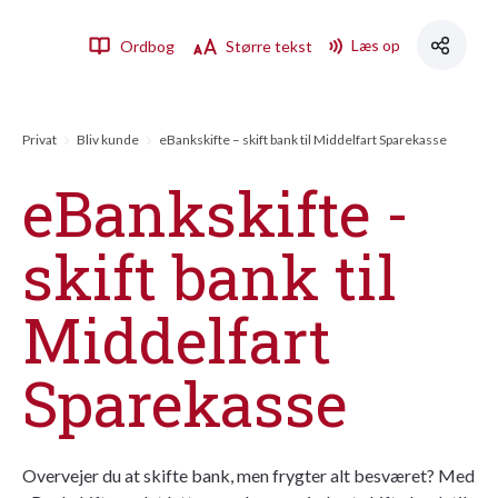
Læs op
Ordbog
Større tekst
Privat
Bliv kunde
eBankskifte – skift bank til Middelfart Sparekasse
eBankskifte -
skift bank til
Middelfart
Sparekasse
Overvejer du at skifte bank, men frygter alt besværet? Med