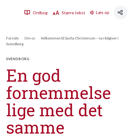
Læs op
Ordbog
Større tekst
Forside
Om os
Velkommen til Sasha Christensen – ny rådgiver i
Svendborg
SVENDBORG
En god
fornemmelse
lige med det
samme