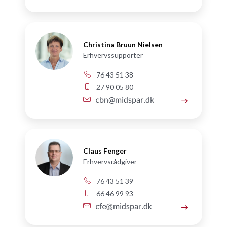
Christina Bruun Nielsen
Erhvervssupporter
76 43 51 38
27 90 05 80
Claus Fenger
Erhvervsrådgiver
76 43 51 39
66 46 99 93