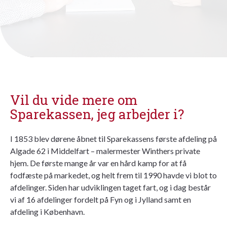
Vil du vide mere om
Sparekassen, jeg arbejder i?
I 1853 blev dørene åbnet til Sparekassens første afdeling på
Algade 62 i Middelfart – malermester Winthers private
hjem. De første mange år var en hård kamp for at få
fodfæste på markedet, og helt frem til 1990 havde vi blot to
afdelinger. Siden har udviklingen taget fart, og i dag består
vi af 16 afdelinger fordelt på Fyn og i Jylland samt en
afdeling i København.