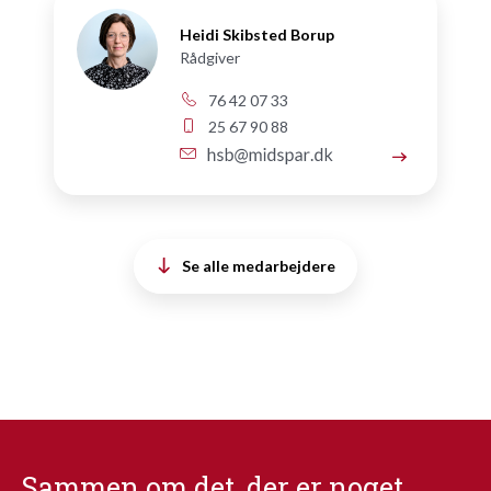
Heidi Skibsted Borup
Rådgiver
76 42 07 33
25 67 90 88
Se alle medarbejdere
Sammen om det, der er noget