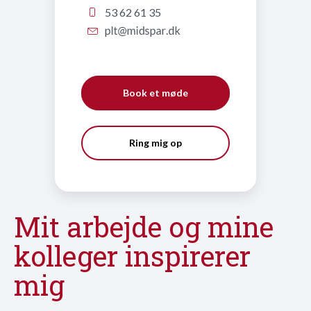
53 62 61 35
Book et møde
Ring mig op
Mit arbejde og mine
kolleger inspirerer
mig