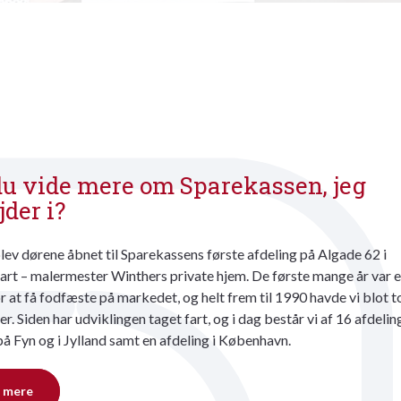
du vide mere om Sparekassen, jeg
jder i?
lev dørene åbnet til Sparekassens første afdeling på Algade 62 i
rt – malermester Winthers private hjem. De første mange år var e
 at få fodfæste på markedet, og helt frem til 1990 havde vi blot t
er. Siden har udviklingen taget fart, og i dag består vi af 16 afdelin
på Fyn og i Jylland samt en afdeling i København.
 mere