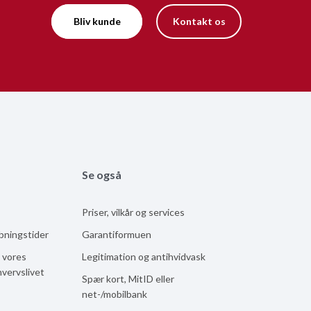
Bliv kunde
Kontakt os
Se også
Priser, vilkår og services
åbningstider
Garantiformuen
 vores
Legitimation og antihvidvask
hvervslivet
Spær kort, MitID eller
net-/mobilbank