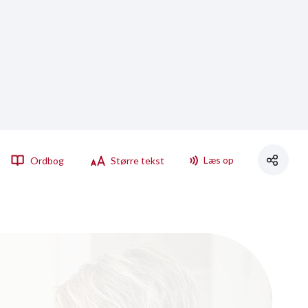
Læs op
Ordbog
Større tekst