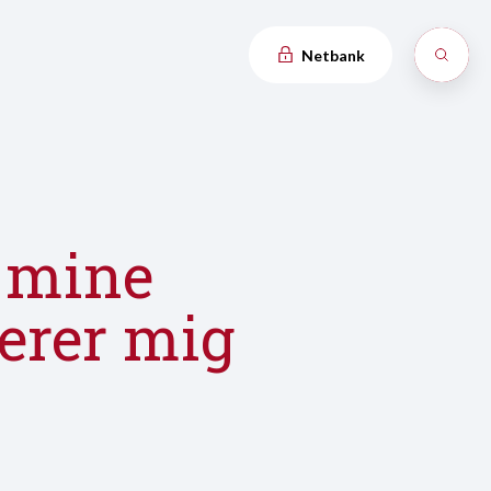
Netbank
g mine
rerer mig