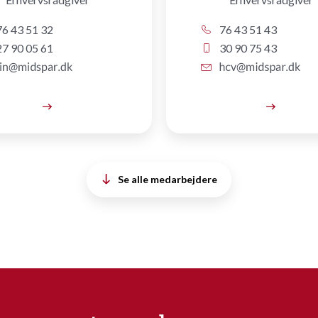
6 43 51 32
76 43 51 43
7 90 05 61
30 90 75 43
Se alle medarbejdere