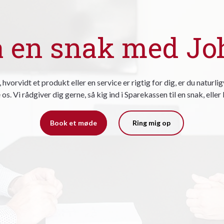
å en snak med Jo
m, hvorvidt et produkt eller en service er rigtig for dig, er du natur
 os. Vi rådgiver dig gerne, så kig ind i Sparekassen til en snak, elle
Book et møde
Ring mig op