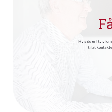
F
Hvis du er i tvivl o
til at kontakte