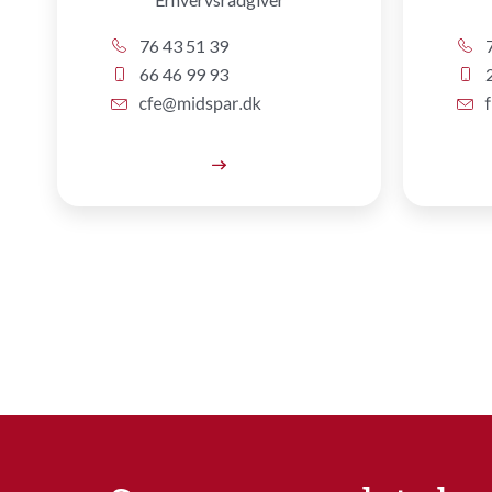
76 43 51 39
7
66 46 99 93
2