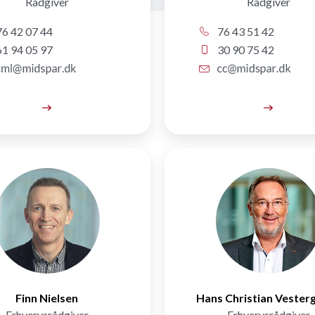
Rådgiver
Rådgiver
6 42 07 44
76 43 51 42
1 94 05 97
30 90 75 42
Finn Nielsen
Hans Christian Vester
Erhvervsrådgiver
Erhvervsrådgiver