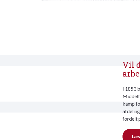
Vil 
arbe
I 1853 b
Middelfa
kamp for
afdeling
fordelt 
Læs