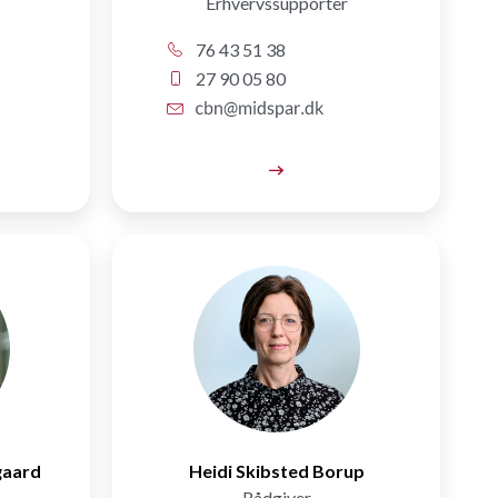
Erhvervssupporter
76 43 51 38
27 90 05 80
gaard
Heidi Skibsted Borup
Rådgiver