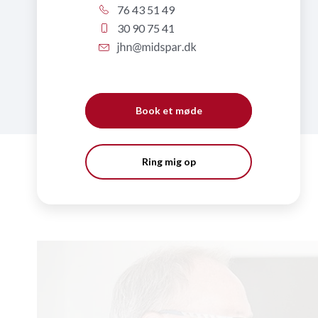
76 43 51 49
30 90 75 41
Book et møde
Ring mig op