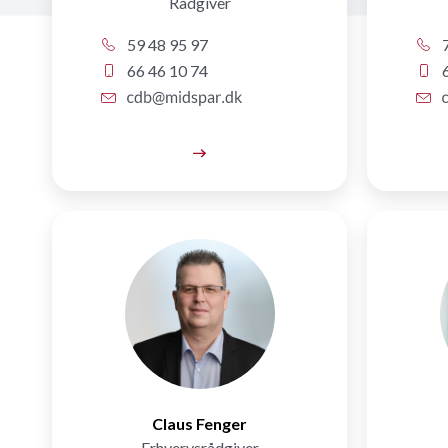
Rådgiver
59 48 95 97
7
66 46 10 74
6
Claus Fenger
Erhvervsrådgiver