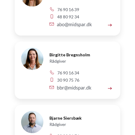
76 90 16 39
48 80 92 34
Birgitte Bregnsholm
Rådgiver
76 90 16 34
30 90 75 76
Bjarne Siersbæk
Rådgiver