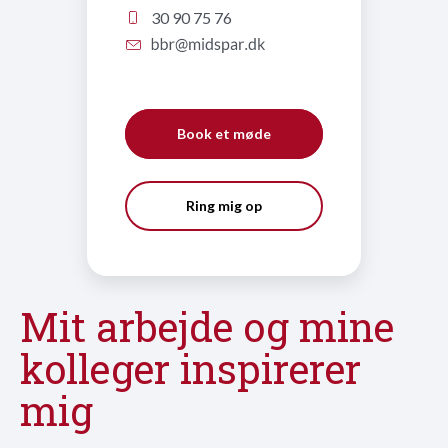
30 90 75 76
Book et møde
Ring mig op
Mit arbejde og mine
kolleger inspirerer
mig