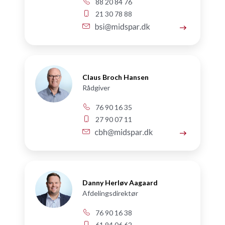
88 20 84 76
21 30 78 88
Claus Broch Hansen
Rådgiver
76 90 16 35
27 90 07 11
Danny Herløv Aagaard
Afdelingsdirektør
76 90 16 38
61 94 06 62