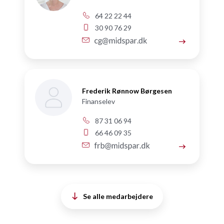
64 22 22 44
30 90 76 29
Frederik Rønnow Børgesen
Finanselev
87 31 06 94
66 46 09 35
Se alle medarbejdere