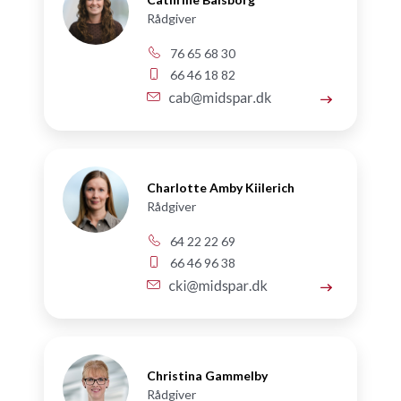
Rådgiver
76 65 68 30
66 46 18 82
Charlotte Amby Kiilerich
Rådgiver
64 22 22 69
66 46 96 38
Christina Gammelby
Rådgiver