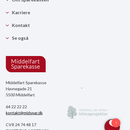
Karriere
Kontakt
Se også
Middelfart Sparekasse
Havnegade 21
5500 Middelfart
64 22 22 22
kontakt@midspar.dk
CVR 24 74 48 17