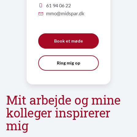
61 94 06 22
Book et møde
Ring mig op
Mit arbejde og mine
kolleger inspirerer
mig