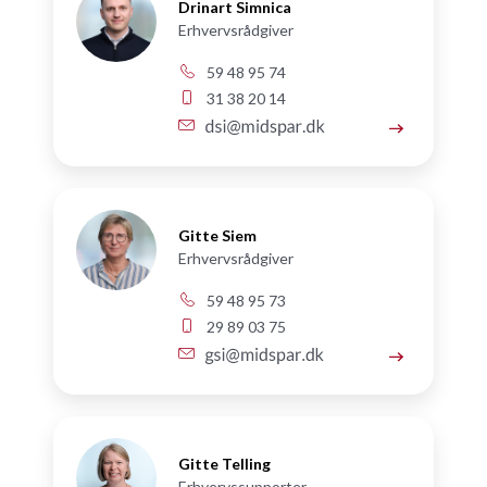
Drinart Simnica
Erhvervsrådgiver
59 48 95 74
31 38 20 14
Gitte Siem
Erhvervsrådgiver
59 48 95 73
29 89 03 75
Gitte Telling
Erhvervssupporter