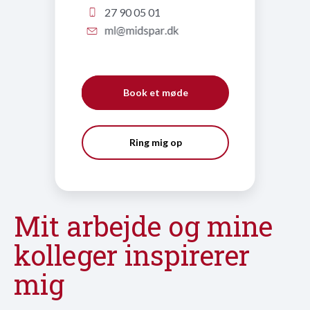
27 90 05 01
Book et møde
Ring mig op
Mit arbejde og mine
kolleger inspirerer
mig