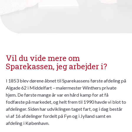
Vil du vide mere om
Sparekassen, jeg arbejder i?
I 1853 blev dørene åbnet til Sparekassens første afdeling på
Algade 62 i Middelfart – malermester Winthers private
hjem. De første mange år var en hård kamp for at få
fodfæste på markedet, og helt frem til 1990 havde vi blot to
afdelinger. Siden har udviklingen taget fart, og i dag består
vi af 16 afdelinger fordelt på Fyn og i Jylland samt en
afdeling i København.