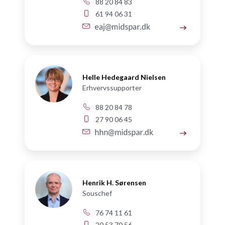
88 20 84 83
61 94 06 31
Helle Hedegaard Nielsen
Erhvervssupporter
88 20 84 78
27 90 06 45
Henrik H. Sørensen
Souschef
76 74 11 61
20 53 70 56