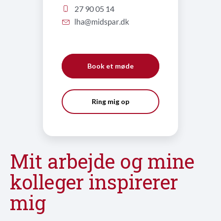
27 90 05 14
Book et møde
Ring mig op
Mit arbejde og mine
kolleger inspirerer
mig