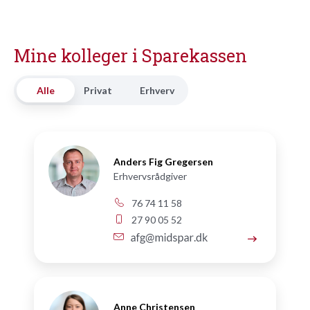
Mine kolleger i Sparekassen
Alle
Privat
Erhverv
Anders Fig Gregersen
Erhvervsrådgiver
76 74 11 58
27 90 05 52
Anne Christensen