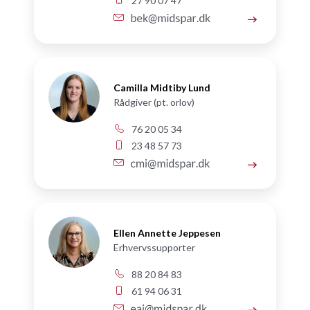
27 90 07 47
Camilla Midtiby Lund
Rådgiver (pt. orlov)
76 20 05 34
23 48 57 73
Ellen Annette Jeppesen
Erhvervssupporter
88 20 84 83
61 94 06 31