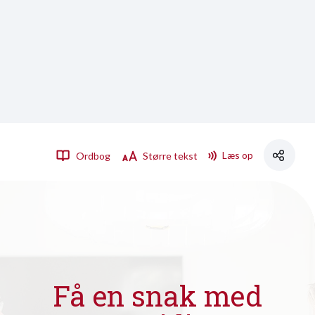
Læs op
Ordbog
Større tekst
Få en snak med