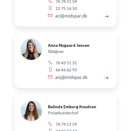
76 74 11 54
22 75 16 50
Anna Nygaard Jensen
Rådgiver
76 43 51 31
66 46 62 93
Belinda Emborg Knudsen
Privatkundechef
76 74 11 59