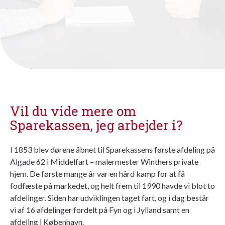
Vil du vide mere om
Sparekassen, jeg arbejder i?
I 1853 blev dørene åbnet til Sparekassens første afdeling på
Algade 62 i Middelfart – malermester Winthers private
hjem. De første mange år var en hård kamp for at få
fodfæste på markedet, og helt frem til 1990 havde vi blot to
afdelinger. Siden har udviklingen taget fart, og i dag består
vi af 16 afdelinger fordelt på Fyn og i Jylland samt en
afdeling i København.