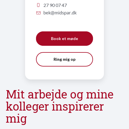
27 90 07 47
Book et møde
Ring mig op
Mit arbejde og mine
kolleger inspirerer
mig