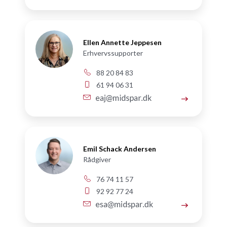
Ellen Annette Jeppesen
Erhvervssupporter
88 20 84 83
61 94 06 31
Emil Schack Andersen
Rådgiver
76 74 11 57
92 92 77 24