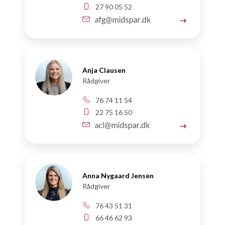
27 90 05 52
Anja Clausen
Rådgiver
76 74 11 54
22 75 16 50
Anna Nygaard Jensen
Rådgiver
76 43 51 31
66 46 62 93