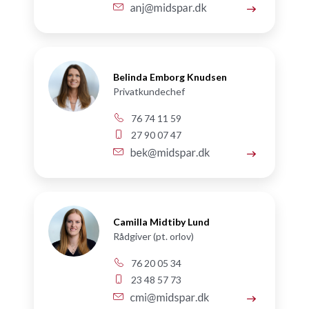
Belinda Emborg Knudsen
Privatkundechef
76 74 11 59
27 90 07 47
Camilla Midtiby Lund
Rådgiver (pt. orlov)
76 20 05 34
23 48 57 73