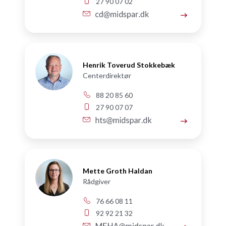
27 90 07 02
Henrik Toverud Stokkebæk
Centerdirektør
88 20 85 60
27 90 07 07
Mette Groth Haldan
Rådgiver
76 66 08 11
92 92 21 32