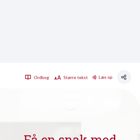
Læs op
Ordbog
Større tekst
Få en snak med