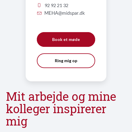
92 92 21 32
Book et møde
Ring mig op
Mit arbejde og mine
kolleger inspirerer
mig