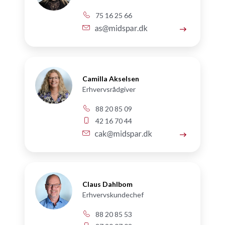
75 16 25 66
Camilla Akselsen
Erhvervsrådgiver
88 20 85 09
42 16 70 44
Claus Dahlbom
Erhvervskundechef
88 20 85 53