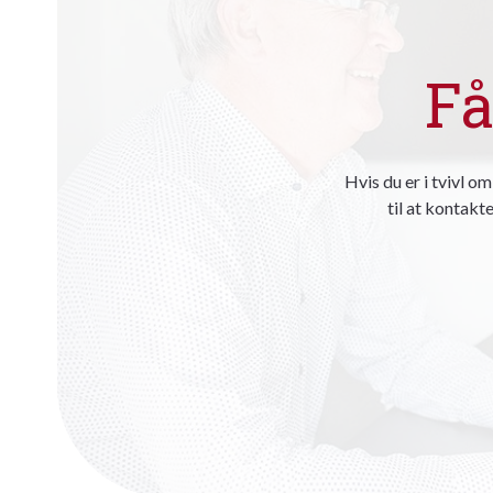
Få
Hvis du er i tvivl o
til at kontakte