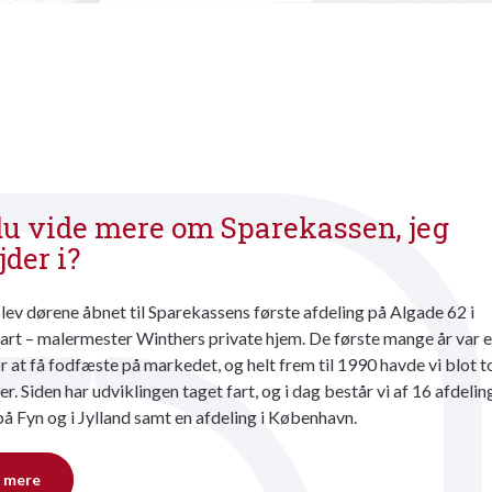
du vide mere om Sparekassen, jeg
jder i?
lev dørene åbnet til Sparekassens første afdeling på Algade 62 i
rt – malermester Winthers private hjem. De første mange år var e
 at få fodfæste på markedet, og helt frem til 1990 havde vi blot t
er. Siden har udviklingen taget fart, og i dag består vi af 16 afdelin
på Fyn og i Jylland samt en afdeling i København.
 mere