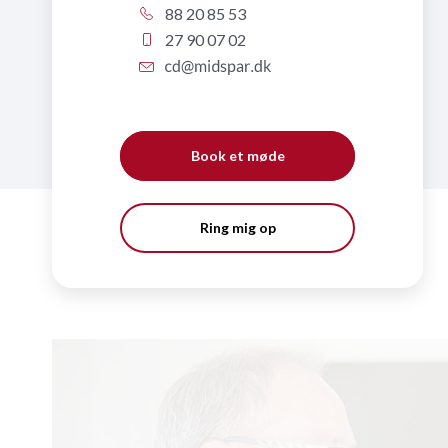
88 20 85 53
27 90 07 02
Book et møde
Ring mig op