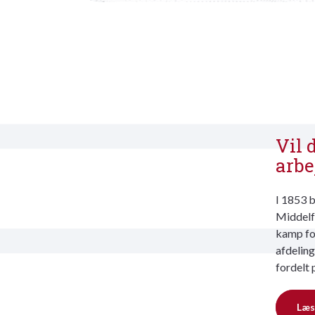
Vil 
arbe
I 1853 b
Middelfa
kamp for
afdeling
fordelt 
Læs