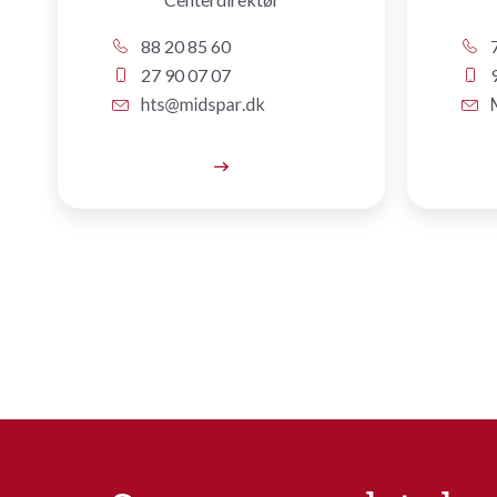
88 20 85 60
7
27 90 07 07
9