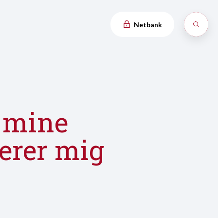
Netbank
g mine
rerer mig