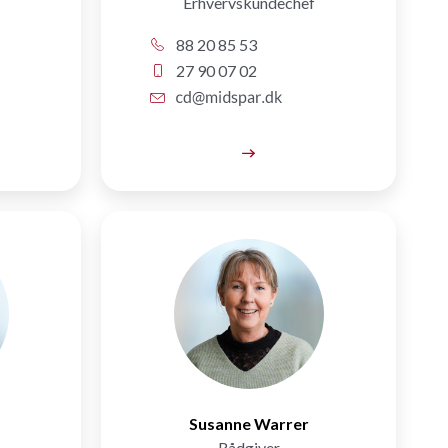
Erhvervskundechef
88 20 85 53
27 90 07 02
Susanne Warrer
Rådgiver