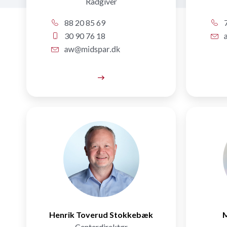
Rådgiver
88 20 85 69
7
30 90 76 18
Henrik Toverud Stokkebæk
M
Centerdirektør