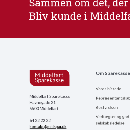
Sammen om det, der 
Bliv kunde i Middelf
Om Sparekasse
Vores historie
Middelfart Sparekasse
Repræsentantska
Havnegade 21
Bestyrelsen
5500 Middelfart
Vedtægter og god
64 22 22 22
selskabsledelse
kontakt@midspar.dk