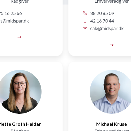
Rådgiver
Erhvervsrådgiver
5 16 25 66
88 20 85 09
42 16 70 44
ette Groth Haldan
Michael Kruse
Rådgiver
Erhvervsrådgiver