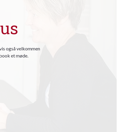
aus
ligvis også velkommen
r book et møde.