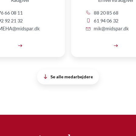
6 66 08 11
88 20 85 68
2 92 21 32
61 94 06 32
Se alle medarbejdere