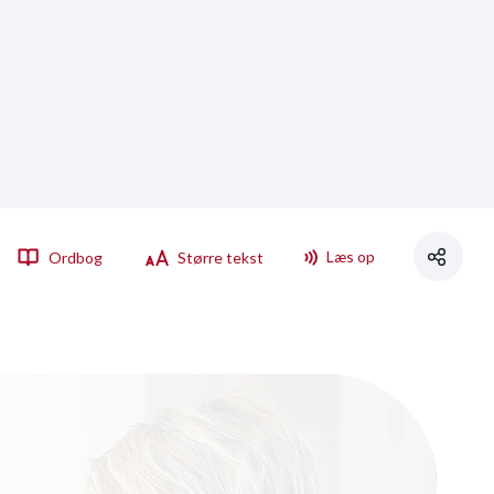
Læs op
Ordbog
Større tekst