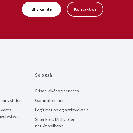
Bliv kunde
Kontakt os
Se også
Priser, vilkår og services
åbningstider
Garantiformuen
 vores
Legitimation og antihvidvask
hvervslivet
Spær kort, MitID eller
net-/mobilbank