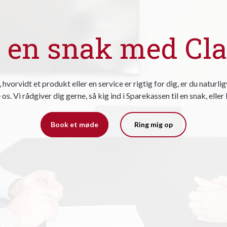
 en snak med Cl
m, hvorvidt et produkt eller en service er rigtig for dig, er du natur
 os. Vi rådgiver dig gerne, så kig ind i Sparekassen til en snak, elle
Book et møde
Ring mig op