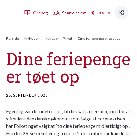
Læs op
Ordbog
Større tekst
Forside
Nyheder
Nyheder – Privat
Dine feriepenge er tøet op
Dine feriepenge
er tøet op
28. SEPTEMBER 2020
Egentlig var de indefrosset, til du skal på pension, men for at
stimulere den danske økonomi som følge af coronakrisen,
har Folketinget valgt at ”tø dine feriepenge midlertidigt op”.
Fra den 29. september og frem til 1. december i år kan du få