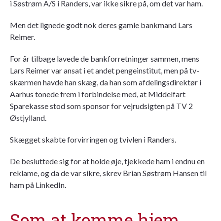
i Søstrøm A/S i Randers, var ikke sikre på, om det var ham.
Men det lignede godt nok deres gamle bankmand Lars
Reimer.
For år tilbage lavede de bankforretninger sammen, mens
Lars Reimer var ansat i et andet pengeinstitut, men på tv-
skærmen havde han skæg, da han som afdelingsdirektør i
Aarhus tonede frem i forbindelse med, at Middelfart
Sparekasse stod som sponsor for vejrudsigten på TV 2
Østjylland.
Skægget skabte forvirringen og tvivlen i Randers.
De besluttede sig for at holde øje, tjekkede ham i endnu en
reklame, og da de var sikre, skrev Brian Søstrøm Hansen til
ham på LinkedIn.
Som at komme hjem