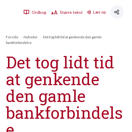
Læs op
Ordbog
Større tekst
Forside
Nyheder
Det tog lidt tid at genkende den gamle
bankforbindelse
Det tog lidt tid
at genkende
den gamle
bankforbindels
e