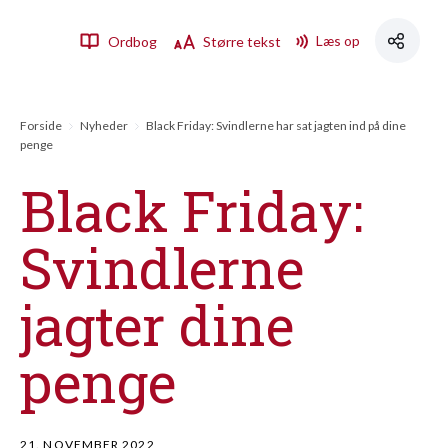
Læs op
Ordbog
Større tekst
Forside
Nyheder
Black Friday: Svindlerne har sat jagten ind på dine
penge
Black Friday:
Svindlerne
jagter dine
penge
21. NOVEMBER 2022