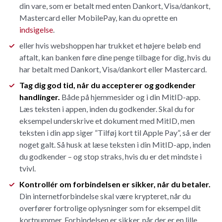
din vare, som er betalt med enten Dankort, Visa/dankort,
Mastercard eller MobilePay, kan du oprette en
indsigelse
.
eller hvis webshoppen har trukket et højere beløb end
aftalt, kan banken føre dine penge tilbage for dig, hvis du
har betalt med Dankort, Visa/dankort eller Mastercard.
Tag dig god tid, når du accepterer og godkender
handlinger.
Både på hjemmesider og i din MitID-app.
Læs teksten i appen, inden du godkender. Skal du for
eksempel underskrive et dokument med MitID, men
teksten i din app siger ”Tilføj kort til Apple Pay”, så er der
noget galt. Så husk at læse teksten i din MitID-app, inden
du godkender – og stop straks, hvis du er det mindste i
tvivl.
Kontrollér om forbindelsen er sikker, når du betaler.
Din internetforbindelse skal være krypteret, når du
overfører fortrolige oplysninger som for eksempel dit
kortnummer. Forbindelsen er sikker, når der er en lille