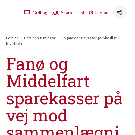
Læs op
Ordbog
Større tekst
Forside
Forsiden af midspar
To gamle sparekasser gør klar til at
blive til én
Fanø og
Middelfart
sparekasser på
vej mod
sammenlægni