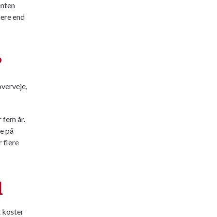
enten
mere end
?
overveje,
 fem år.
e på
 flere
d
t koster