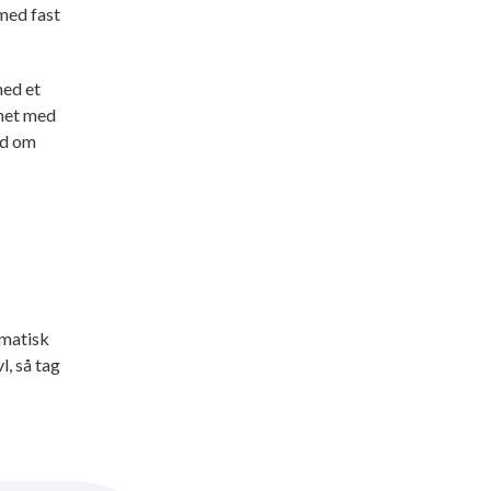
 med fast
med et
gnet med
ed om
omatisk
l, så tag