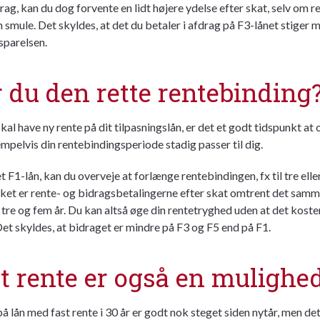
rag
, kan du dog forvente en lidt højere
ydelse
efter skat, selv om r
n smule. Det skyldes, at det du betaler i
afdrag
på F3-lånet stiger 
sparelsen.
 du den rette rentebinding
kal have ny rente på dit tilpasningslån, er det et godt tidspunkt at 
pelvis din rentebindingsperiode stadig passer til dig.
t F1-lån, kan du overveje at forlænge rentebindingen, fx til tre eller
kket er rente- og bidragsbetalingerne efter skat omtrent det samm
 tre og fem år. Du kan altså øge din rentetryghed uden at det koster
et skyldes, at bidraget er mindre på F3 og F5 end på F1.
t rente er også en mulighe
å lån med fast rente i 30 år er godt nok steget siden nytår, men de