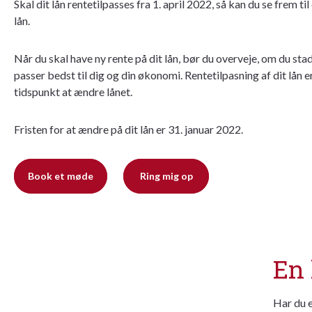
Skal dit lån rentetilpasses fra 1. april 2022, så kan du se frem til
lån.
Når du skal have ny rente på dit lån, bør du overveje, om du stad
passer bedst til dig og din økonomi. Rentetilpasning af dit lån e
tidspunkt at ændre lånet.
Fristen for at ændre på dit lån er 31. januar 2022.
Book et møde
Ring mig op
En 
Har du e