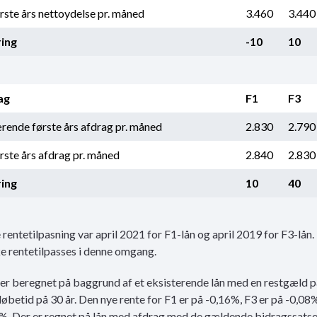
rste års nettoydelse pr. måned
3.460
3.440
ing
-10
10
ag
F1
F3
ende første års
afdrag
pr. måned
2.830
2.790
rste års
afdrag
pr. måned
2.840
2.830
ing
10
40
 rentetilpasning var april 2021 for F1-lån og april 2019 for F3-lån.
ke rentetilpasses i denne omgang.
 er beregnet på baggrund af et eksisterende lån med en
restgæld
p
stløbetid på 30 år. Den nye rente for F1 er på -0,16%, F3 er på -0,08
%. Der er regnet på lån med
afdrag
med de gældende bidragssatse