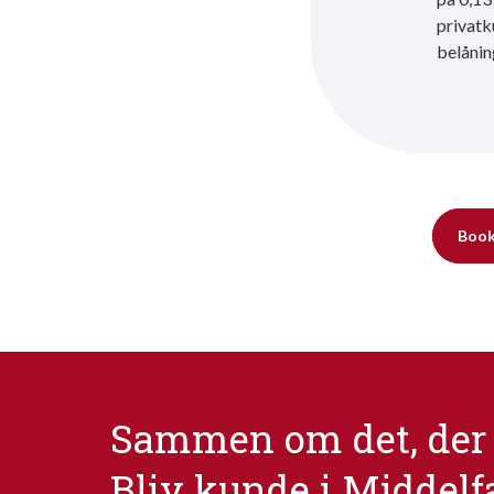
privatk
belånin
Boo
Sammen om det, der 
Bliv kunde i Middelf