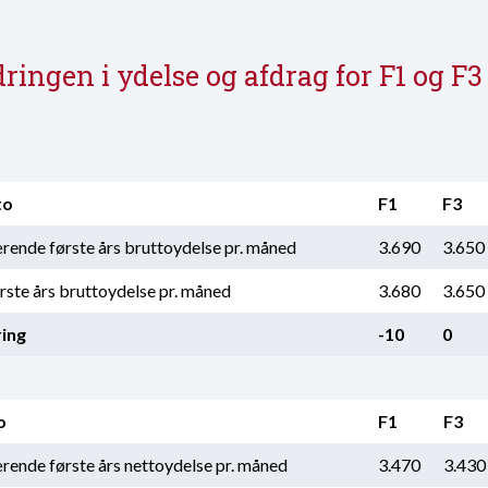
ringen i
ydelse
og
afdrag
for F1 og F3
to
F1
F3
ende første års bruttoydelse pr. måned
3.690
3.650
rste års bruttoydelse pr. måned
3.680
3.650
ing
-10
0
o
F1
F3
ende første års nettoydelse pr. måned
3.470
3.430