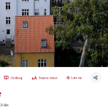
Læs op
Ordbog
Større tekst
e
F3-lån