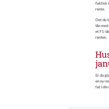
faktisk 
rente.
Det du b
lån med 
et F1-lå
renten.
Hus
jan
Er du gl
en ny ren
fat i din