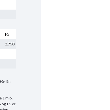
F5
2.750
 F5-lån
å 1 mio.
% og F5 er
r for