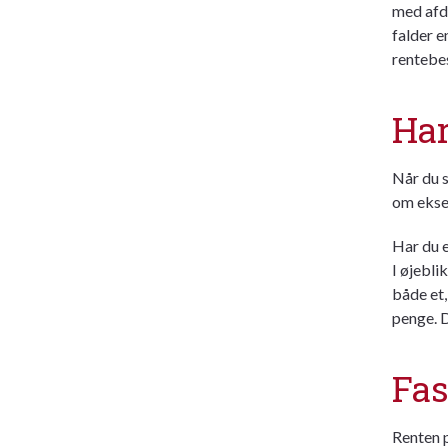
med
afd
falder e
rentebe
Har
Når du s
om eksem
Har du e
I øjebli
både et,
penge. D
Fas
Renten p