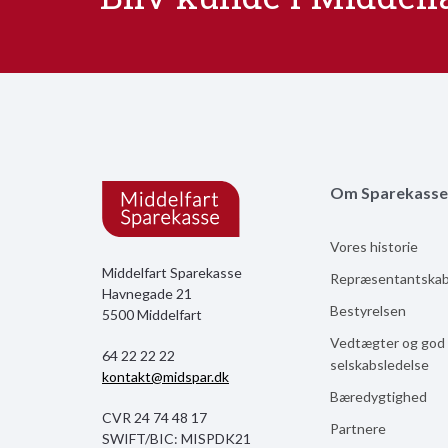
Om Sparekasse
Vores historie
Middelfart Sparekasse
Repræsentantska
Havnegade 21
Bestyrelsen
5500 Middelfart
Vedtægter og god
64 22 22 22
selskabsledelse
kontakt@midspar.dk
Bæredygtighed
CVR 24 74 48 17
Partnere
SWIFT/BIC: MISPDK21