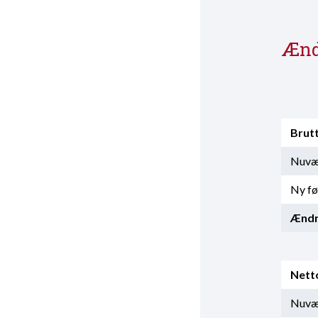
Ænd
Brut
Nuvær
Ny fø
Ændr
Nett
Nuvær