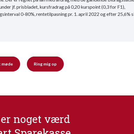
under jf. prisbladet, kursfradrag på 0,20 kurspoint (0,3 for F1),
gsinterval 0-80%, rentetilpasning pr. 1. april 2022 og efter 25,6% s
k møde
Ring mig op
er noget værd
art Sparekasse