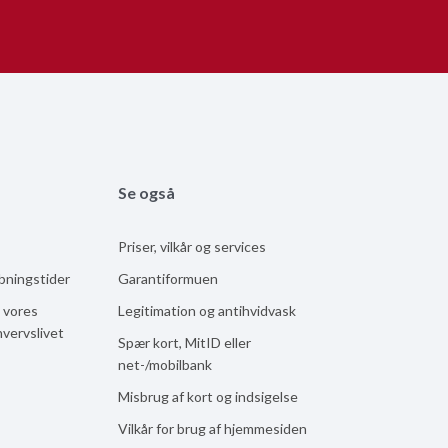
Se også
Priser, vilkår og services
åbningstider
Garantiformuen
 vores
Legitimation og antihvidvask
hvervslivet
Spær kort, MitID eller
net-/mobilbank
Misbrug af kort og indsigelse
Vilkår for brug af hjemmesiden