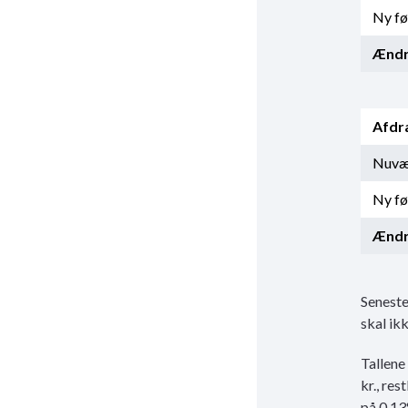
Ny fø
Ændr
Afdr
Nuvær
Ny fø
Ændr
Seneste
skal ik
Tallene
kr., re
på 0,13