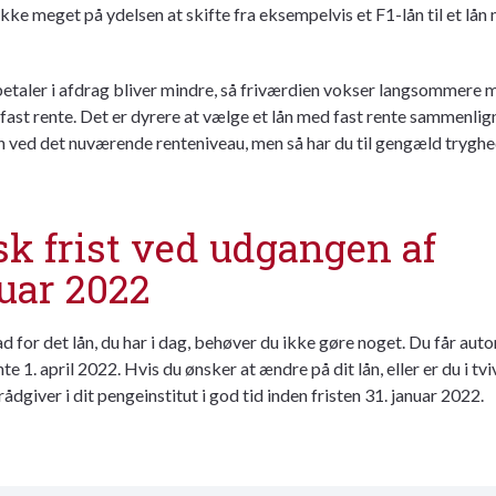
ikke meget på ydelsen at skifte fra eksempelvis et F1-lån til et lån
etaler i
afdrag
bliver mindre, så friværdien vokser langsommere 
fast rente. Det er dyrere at vælge et lån med fast rente sammenli
n ved det nuværende renteniveau, men så har du til gengæld trygh
k frist ved udgangen af
uar 2022
ad for det lån, du har i dag, behøver du ikke gøre noget. Du får aut
te 1. april 2022. Hvis du ønsker at ændre på dit lån, eller er du i tviv
 rådgiver i dit pengeinstitut i god tid inden fristen 31. januar 2022.