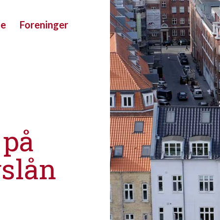
ue
Foreninger
 på
gslån