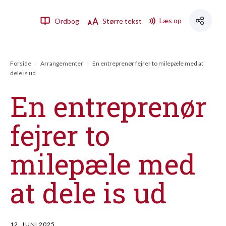
Læs op
Ordbog
Større tekst
Forside
Arrangementer
En entreprenør fejrer to milepæle med at
dele is ud
En entreprenør
fejrer to
milepæle med
at dele is ud
12. JUNI 2025