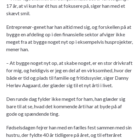
17 år, at vi kun har ét hus at fokusere på, siger han med et
skævt smil.
Entreprenør-genet har han altid med sig, og forskellen på at
bygge en afdeling op i den finansielle sektor afviger ikke
meget fra at bygge noget nyt op i eksempelvis husprojekter,
mener han.
– At bygge noget nyt op, at skabe noget, er en stor drivkraft
for mig, og heldigvis er jeg en del af en virksomhed, hvor der
både er tid og plads til familie og fritidssysler, siger Danny
Herløv Aagaard, der glæder sig til et nyt årti i livet.
Den runde dag fylder ikke meget for ham, han glæder sig
bare til at se, hvad det kommende årti har at byde på af
gode og spændende ting.
Fødselsdagen fejrer han med en fælles fest sammen med sin
hustru, der fyldte 40 år tidligere på året, og til efteråret