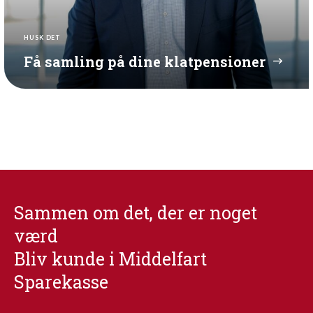
HUSK DET
Få samling på dine klatpensioner
Sammen om det, der er noget
værd
Bliv kunde i Middelfart
Sparekasse