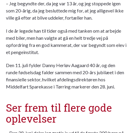
– Jeg begyndte der, da jeg var 13 år, og jeg stoppede igen
som 20-årig, da jeg besluttede mig for, at jeg alligevel ikke
ville gå efter at blive uddeler, fortæller han.
I de år legede han til tider også med tanken om at arbejde
med biler, men han valgte at gå en helt tredje vej på
opfordring fra en god kammerat, der var begyndt som elev i
et pengeinstitut.
Den 11. juli fylder Danny Herløv Aagaard 40 år, og den
runde fødselsdag falder sammen med 20-års jubilæet i den
finansielle sektor, hvilket afdelingsdirektøren hos
Middelfart Sparekasse i Tørring markerer den 28. juni.
Ser frem til flere gode
oplevelser
– Den 28. juni deler jeg gratis is ud til de første 200 børn på