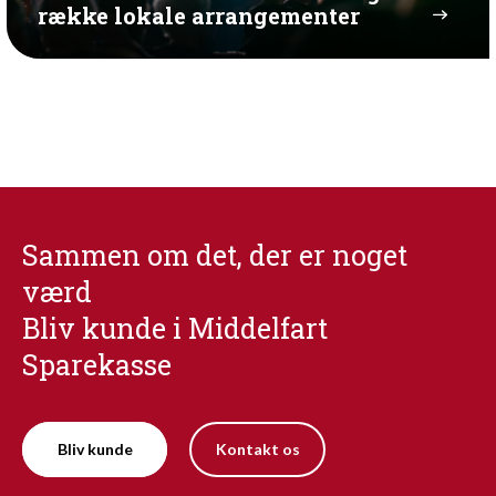
række lokale arrangementer
Sammen om det, der er noget
værd
Bliv kunde i Middelfart
Sparekasse
Bliv kunde
Kontakt os