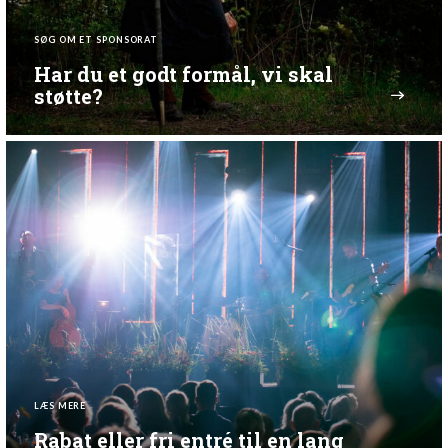
SØG OM ET SPONSORAT
Har du et godt formål, vi skal
støtte?
LÆS MERE
Rabat eller fri entré til en lang