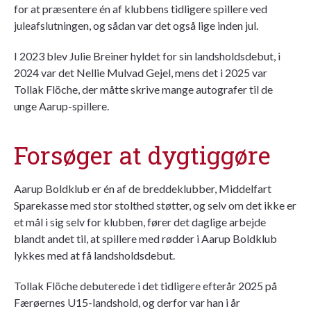
for at præsentere én af klubbens tidligere spillere ved
juleafslutningen, og sådan var det også lige inden jul.
I 2023 blev Julie Breiner hyldet for sin landsholdsdebut, i
2024 var det Nellie Mulvad Gejel, mens det i 2025 var
Tollak Flöche, der måtte skrive mange autografer til de
unge Aarup-spillere.
Forsøger at dygtiggøre
Aarup Boldklub er én af de breddeklubber, Middelfart
Sparekasse med stor stolthed støtter, og selv om det ikke er
et mål i sig selv for klubben, fører det daglige arbejde
blandt andet til, at spillere med rødder i Aarup Boldklub
lykkes med at få landsholdsdebut.
Tollak Flöche debuterede i det tidligere efterår 2025 på
Færøernes U15-landshold, og derfor var han i år