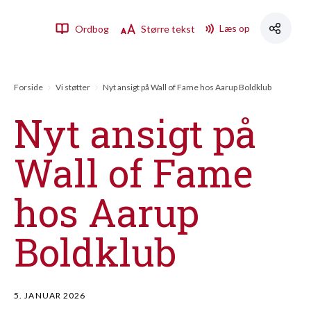
Læs op
Ordbog
Større tekst
Forside
Vi støtter
Nyt ansigt på Wall of Fame hos Aarup Boldklub
Nyt ansigt på
Wall of Fame
hos Aarup
Boldklub
5. JANUAR 2026