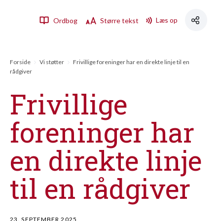
Læs op
Ordbog
Større tekst
Forside
Vi støtter
Frivillige foreninger har en direkte linje til en
rådgiver
Frivillige
foreninger har
en direkte linje
til en rådgiver
23. SEPTEMBER 2025