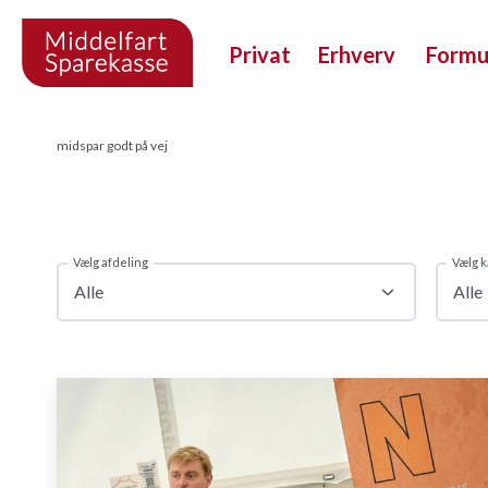
Privat
Erhverv
Form
midspar godt på vej
Vælg afdeling
Vælg k
Alle
Alle