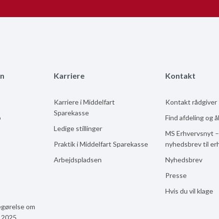
n
Karriere
Kontakt
Karriere i Middelfart
Kontakt rådgiver
Sparekasse
b
Find afdeling og 
Ledige stillinger
MS Erhvervsnyt –
Praktik i Middelfart Sparekasse
nyhedsbrev til er
Arbejdspladsen
Nyhedsbrev
Presse
Hvis du vil klage
egørelse om
n 2025