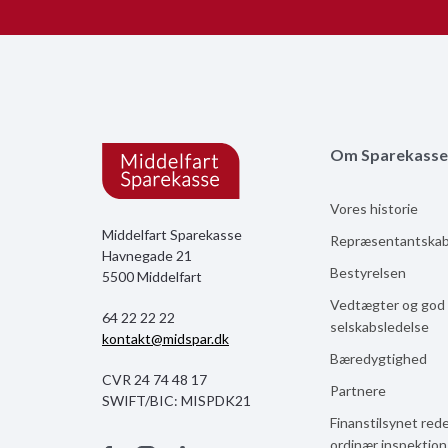
Om Sparekasse
Vores historie
Middelfart Sparekasse
Repræsentantska
Havnegade 21
Bestyrelsen
5500 Middelfart
Vedtægter og god
64 22 22 22
selskabsledelse
kontakt@midspar.dk
Bæredygtighed
CVR 24 74 48 17
Partnere
SWIFT/BIC: MISPDK21
Finanstilsynet red
ordinær inspektio