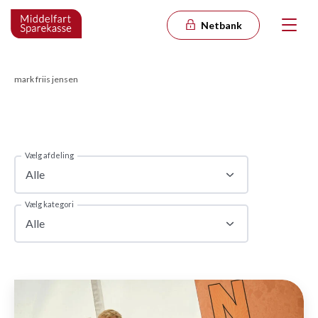
Netbank
mark friis jensen
Vælg afdeling
Alle
Vælg kategori
Alle