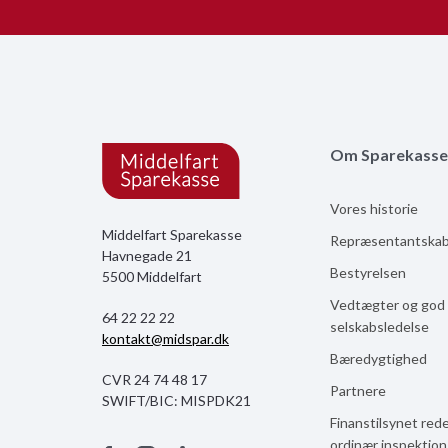
Om Sparekasse
Vores historie
Middelfart Sparekasse
Repræsentantska
Havnegade 21
Bestyrelsen
5500 Middelfart
Vedtægter og god
64 22 22 22
selskabsledelse
kontakt@midspar.dk
Bæredygtighed
CVR 24 74 48 17
Partnere
SWIFT/BIC: MISPDK21
Finanstilsynet red
ordinær inspektio