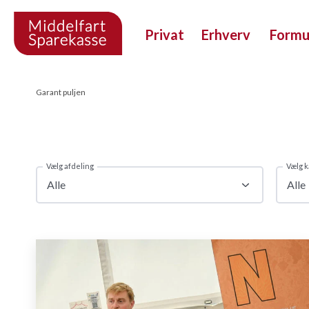
Privat
Erhverv
Form
Garant puljen
Vælg afdeling
Vælg k
Alle
Alle