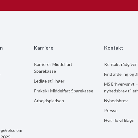
n
Karriere
Kontakt
Karriere i Middelfart
Kontakt rådgiver
Sparekasse
b
Find afdeling og 
Ledige stillinger
MS Erhvervsnyt –
Praktik i Middelfart Sparekasse
nyhedsbrev til er
Arbejdspladsen
Nyhedsbrev
Presse
Hvis du vil klage
egørelse om
n 2025