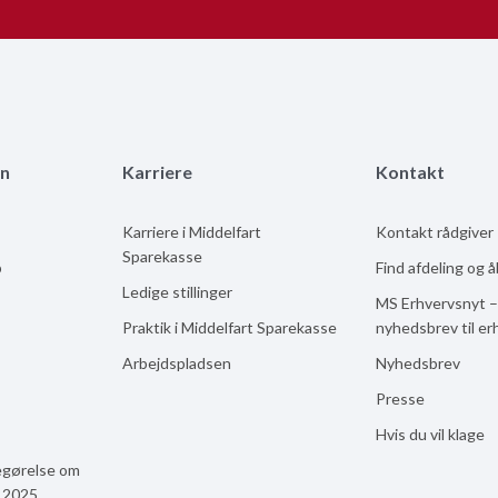
n
Karriere
Kontakt
Karriere i Middelfart
Kontakt rådgiver
Sparekasse
b
Find afdeling og 
Ledige stillinger
MS Erhvervsnyt –
Praktik i Middelfart Sparekasse
nyhedsbrev til er
Arbejdspladsen
Nyhedsbrev
Presse
Hvis du vil klage
egørelse om
n 2025