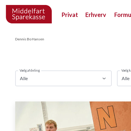
Privat
Erhverv
Form
Dennis Bo Hansen
Vælg afdeling
Vælg k
Alle
Alle