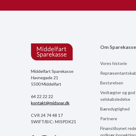
Om Sparekasse
Vores historie
Middelfart Sparekasse
Repræsentantska
Havnegade 21
Bestyrelsen
5500 Middelfart
Vedtægter og god
64 22 22 22
selskabsledelse
kontakt@midspar.dk
Bæredygtighed
CVR 24 74 48 17
Partnere
SWIFT/BIC: MISPDK21
Finanstilsynet red
ordinær inspektio