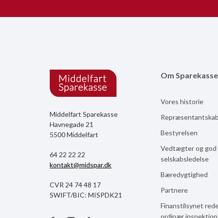
Om Sparekasse
Vores historie
Middelfart Sparekasse
Repræsentantska
Havnegade 21
Bestyrelsen
5500 Middelfart
Vedtægter og god
64 22 22 22
selskabsledelse
kontakt@midspar.dk
Bæredygtighed
CVR 24 74 48 17
Partnere
SWIFT/BIC: MISPDK21
Finanstilsynet red
ordinær inspektio