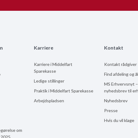
n
Karriere
Kontakt
Karriere i Middelfart
Kontakt rådgiver
Sparekasse
b
Find afdeling og 
Ledige stillinger
MS Erhvervsnyt –
Praktik i Middelfart Sparekasse
nyhedsbrev til er
Arbejdspladsen
Nyhedsbrev
Presse
Hvis du vil klage
egørelse om
n 2025