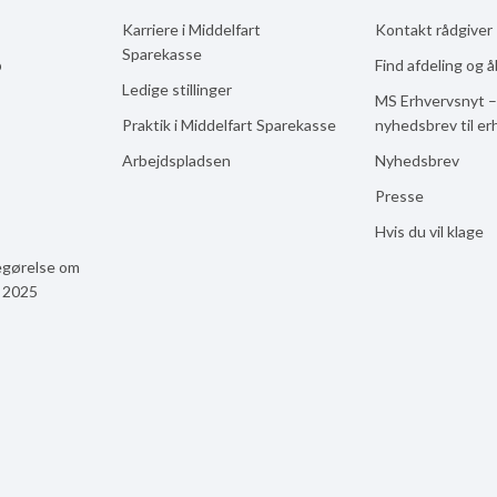
Karriere i Middelfart
Kontakt rådgiver
Sparekasse
b
Find afdeling og 
Ledige stillinger
MS Erhvervsnyt –
Praktik i Middelfart Sparekasse
nyhedsbrev til er
Arbejdspladsen
Nyhedsbrev
Presse
Hvis du vil klage
egørelse om
n 2025