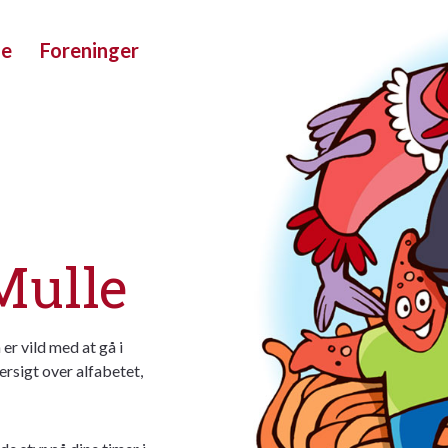
ue
Foreninger
Mulle
er vild med at gå i
ersigt over alfabetet,