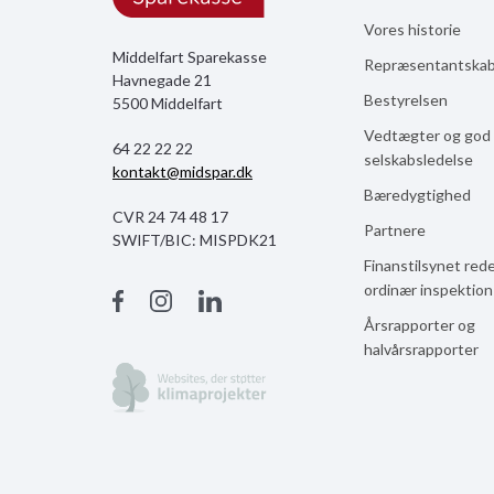
Vores historie
Middelfart Sparekasse
Repræsentantska
Havnegade 21
Bestyrelsen
5500 Middelfart
Vedtægter og god
64 22 22 22
selskabsledelse
kontakt@midspar.dk
Bæredygtighed
CVR 24 74 48 17
Partnere
SWIFT/BIC: MISPDK21
Finanstilsynet red
ordinær inspektio
Årsrapporter og
halvårsrapporter