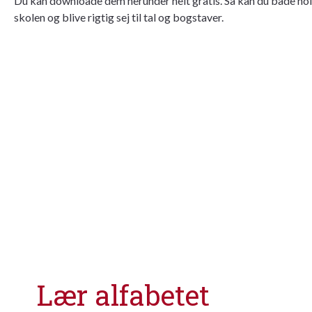
Du kan downloade dem herunder helt gratis. Så kan du både hold
skolen og blive rigtig sej til tal og bogstaver.
Lær alfabetet