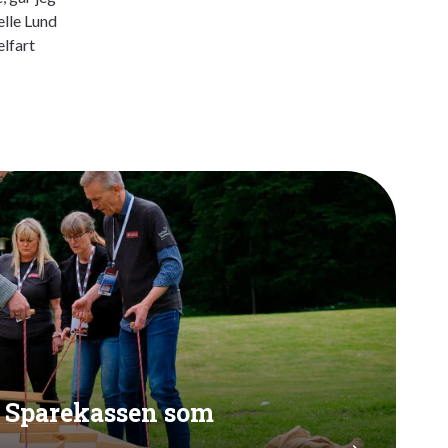
elle Lund
lfart
å Sparekassen som