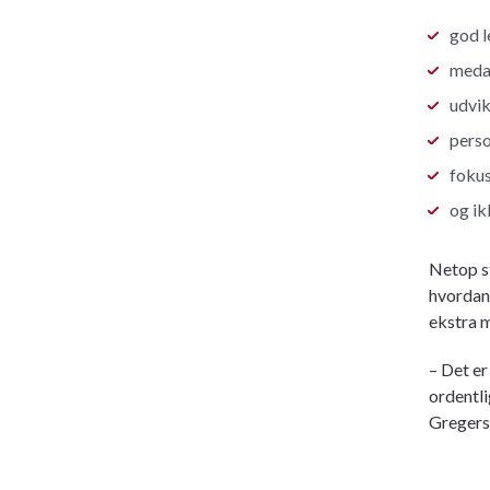
god l
medar
udvik
perso
fokus
og ik
Netop st
hvordan 
ekstra m
– Det er
ordentli
Gregerse