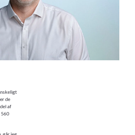
anskeligt
er de
del af
r 560
, går jeg