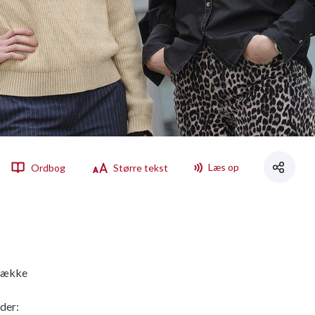
Læs op
Ordbog
Større tekst
b
 række
der: