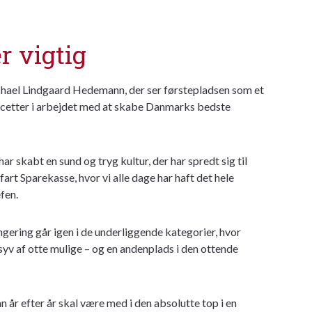
r vigtig
ael Lindgaard Hedemann, der ser førstepladsen som et
acetter i arbejdet med at skabe Danmarks bedste
r skabt en sund og tryg kultur, der har spredt sig til
art Sparekasse, hvor vi alle dage har haft det hele
fen.
gering går igen i de underliggende kategorier, hvor
yv af otte mulige – og en andenplads i den ottende
an år efter år skal være med i den absolutte top i en