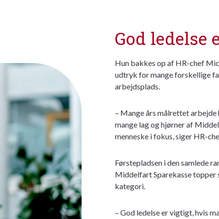
God ledelse e
Hun bakkes op af HR-chef Mich
udtryk for mange forskellige f
arbejdsplads.
– Mange års målrettet arbejde ha
mange lag og hjørner af Middelf
menneske i fokus, siger HR-che
Førstepladsen i den samlede ran
Middelfart Sparekasse topper s
kategori.
– God ledelse er vigtigt, hvis m