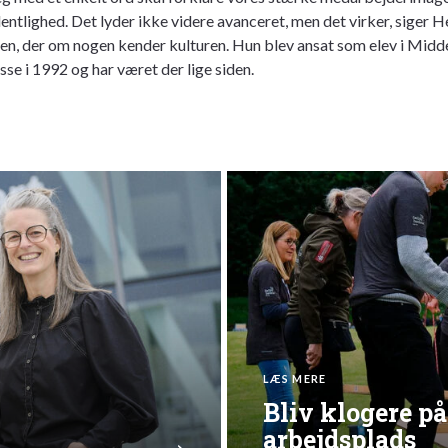
ntlighed. Det lyder ikke videre avanceret, men det virker, siger H
n, der om nogen kender kulturen. Hun blev ansat som elev i Midde
se i 1992 og har været der lige siden.
LÆS MERE
Bliv klogere p
arbejdsplads