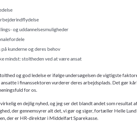
edelse
bejderindflydelse
lings- og uddannelsesmuligheder
nalefordele
 på kunderne og deres behov
ke mindst: stoltheden ved at være ansat
olthed og god ledelse er ifølge undersøgelsen de vigtigste faktore
ansatte i finanssektoren vurderer deres arbejdsplads. Det gør kår
eningsfuld for os.
 virkelig en dejlig nyhed, og jeg ser det blandt andet som resultat a
ghed, der gennemsyrer alt det, vi gør og siger, fortæller Helle Lund
n, der er HR-direktør i Middelfart Sparekasse.