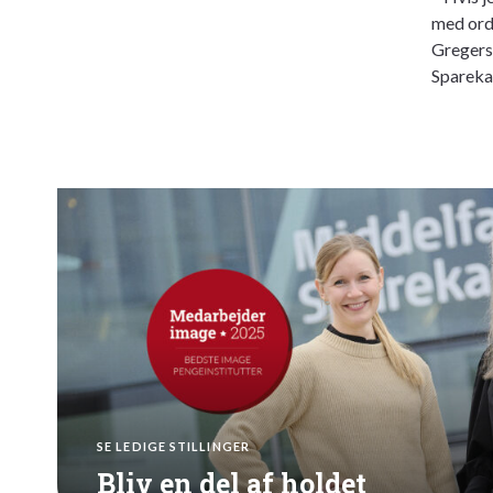
med orde
Gregerse
Sparekas
SE LEDIGE STILLINGER
Bliv en del af holdet