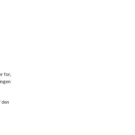
r for,
ingen
f den