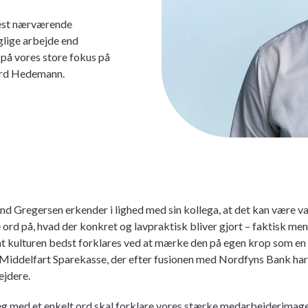
 mest nærværende
glige arbejde end
 på vores store fokus på
aard Hedemann.
nd Gregersen erkender i lighed med sin kollega, at det kan være v
 ord på, hvad der konkret og lavpraktisk bliver gjort – faktisk men
t kulturen bedst forklares ved at mærke den på egen krop som en 
 Middelfart Sparekasse, der efter fusionen med Nordfyns Bank ha
jdere.
eg med et enkelt ord skal forklare vores stærke medarbejderimage