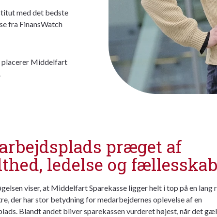
stitut med det bedste
se fra FinansWatch
g placerer Middelfart
.
arbejdsplads præget af
lthed, ledelse og fællesska
elsen viser, at Middelfart Sparekasse ligger helt i top på en lang
e, der har stor betydning for medarbejdernes oplevelse af en
lads. Blandt andet bliver sparekassen vurderet højest, når det gæl