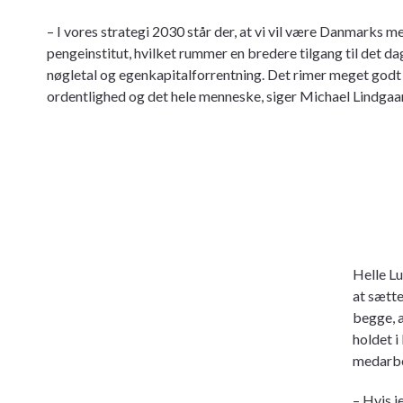
– I vores strategi 2030 står der, at vi vil være Danmarks
pengeinstitut, hvilket rummer en bredere tilgang til det da
nøgletal og egenkapitalforrentning. Det rimer meget godt
ordentlighed og det hele menneske, siger Michael Lindg
Helle Lu
at sætte
begge, a
holdet i
medarbe
– Hvis j