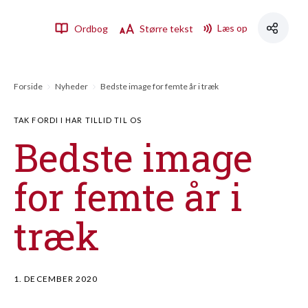
Læs op
Ordbog
Større tekst
Forside
Nyheder
Bedste image for femte år i træk
TAK FORDI I HAR TILLID TIL OS
Bedste image
for femte år i
træk
1. DECEMBER 2020