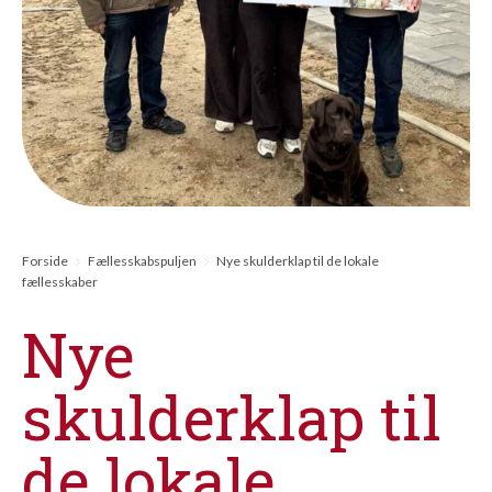
Forside
Fællesskabspuljen
Nye skulderklap til de lokale
fællesskaber
Nye
skulderklap til
de lokale